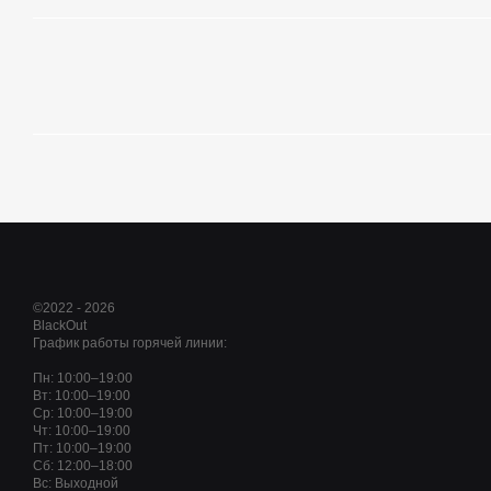
©2022 - 2026
BlackOut
График работы горячей линии:
Пн: 10:00–19:00
Вт: 10:00–19:00
Ср: 10:00–19:00
Чт: 10:00–19:00
Пт: 10:00–19:00
Сб: 12:00–18:00
Вс: Выходной