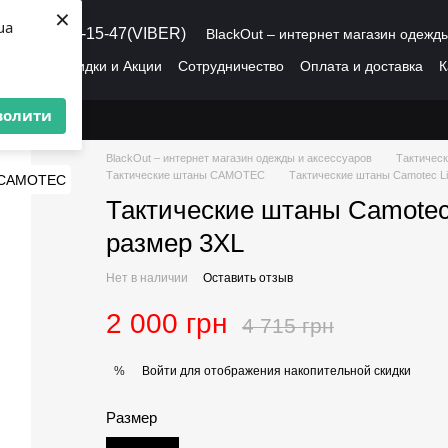
×
ua
8 (095) 486-15-47(VIBER)
BlackOut – интернет магазин одежд
рмация
Скидки и Акции
Сотрудничество
Оплата и доставка
К
О нас
Пользовательское соглашение
волити
BlackOut – интернет магазин одежды и аксессуаров
Тактическ
Тактические штаны CAMOTEC
Тактические штаны Camotec Li
Тактические штаны Camotec 
размер 3XL
Нет в наличии
Оставить отзыв
2 000 грн
4 715 грн
Войти
для отображения накопительной скидки
%
Размер