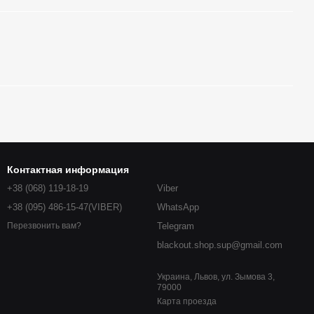
Контактная информация
+38 (068) 119-18-19
Viber
+38 (095) 486-15-47(VIBER)
WhatsApp
Telegram
Перезвонить вам?
blackout.shop.sup@gmail.com
Украина, Львов, ул. Зымова 3,
79000
Карта проезда