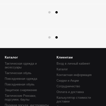
Каталог
Клиентам
Тактическая одежда и
Вход в личный кабинет
аксессуары
Каталог
Тактическая обувь
Контактная информация
Повседневная одежда
Скидки и Акции
Повседневная обувь
Сотрудничество
Защитное снаряжение
Оплата и доставка
Тактические Рюкзаки,
Калькулятор стоимости
подсумки, баулы
доставки
Полевая посуда, инструменты