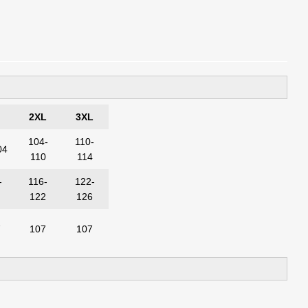
2XL
3XL
104-
110-
04
110
114
-
116-
122-
6
122
126
7
107
107