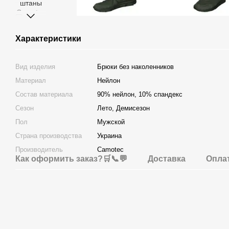
Характеристики
Вид изделия
Брюки без наколенников
Материал
Нейлон
Состав материала
90% нейлон, 10% спандекс
Сезон
Лето, Демисезон
Пол
Мужской
Страна производства
Украина
Производитель
Camotec
Как оформить заказ?🛒📞💬
Доставка
Опла