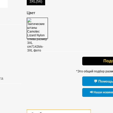
3XL(56)
Цвет
Под
*Это общий подбор разм
та
💬 Помощь
📢 Наши новин