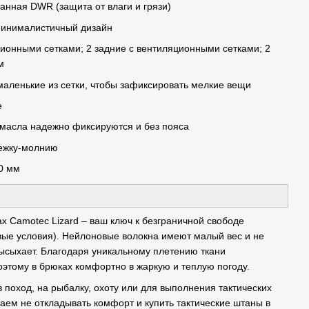
анная DWR (защита от влаги и грязи)
минималистичный дизайн
ционными сетками; 2 задние с вентиляционными сетками; 2
м
маленькие из сетки, чтобы зафиксировать мелкие вещи
е
 масла надежно фиксируются и без пояса
тежку-молнию
0 мм
х Camotec Lizard – ваш ключ к безграничной свободе
вые условия). Нейлоновые волокна имеют малый вес и не
высыхает. Благодаря уникальному плетению ткани
оэтому в брюках комфортно в жаркую и теплую погоду.
 поход, на рыбалку, охоту или для выполнения тактических
аем не откладывать комфорт и купить тактические штаны в