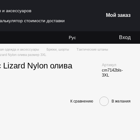
ы и аксессуаров
Мой заказ
алькулятор стоимости доставки
Вход
Рус
ая одежда и аксессуары
Брюки, шорты
Тактические штаны
zard Nylon олива размер 3XL
Lizard Nylon олива
Артикул
cm7142bls-
3XL
К сравнению
В желания