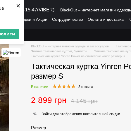
×
ua
8 (095) 486-15-47(VIBER)
BlackOut – интернет магазин одежд
рмация
Скидки и Акции
Сотрудничество
Оплата и доставка
К
О нас
Пользовательское соглашение
волити
BlackOut – интернет магазин одежды и аксессуаров
Тактическ
Зимние тактические куртки, бушлаты
Зимние тактические кур
Тактическая куртка Yinren Power на синтепоне койот размер S
Тактическая куртка Yinren P
размер S
В наличии
3 отзыва
2 899 грн
4 145 грн
Войти
для отображения накопительной скидки
%
Размер