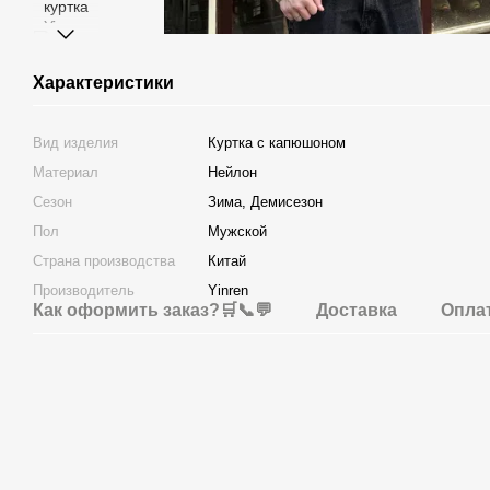
Характеристики
Вид изделия
Куртка с капюшоном
Материал
Нейлон
Сезон
Зима, Демисезон
Пол
Мужской
Страна производства
Китай
Производитель
Yinren
Как оформить заказ?🛒📞💬
Доставка
Опла