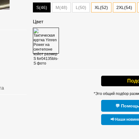
S(46)
M(48)
L(50)
XL(52)
2XL(54)
Цвет
Под
та
*Это общий подбор разм
💬 Помощь
📢 Наши новин