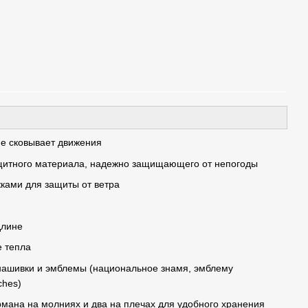
не сковывает движения
озащитного материала, надежно защищающего от непогоды
ками для защиты от ветра
й
длине
е тепла
нашивки и эмблемы (национальное знамя, эмблему
ches)
армана на молниях и два на плечах для удобного хранения