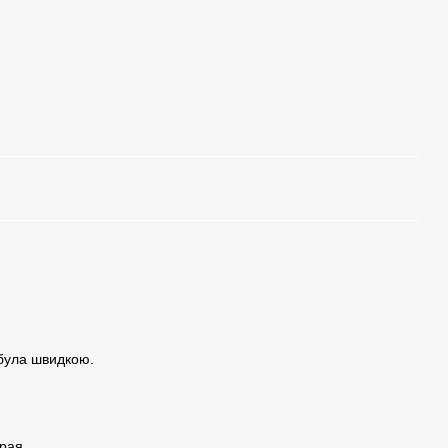
 була швидкою.
трая