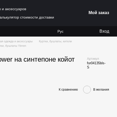
ы и аксессуаров
Мой заказ
алькулятор стоимости доставки
Вход
Рус
ая одежда и аксессуары
Куртки, бушлаты, кители
тки, бушлаты Yinren
ower на синтепоне койот
Артикул
for04135bls-
S
К сравнению
В желания