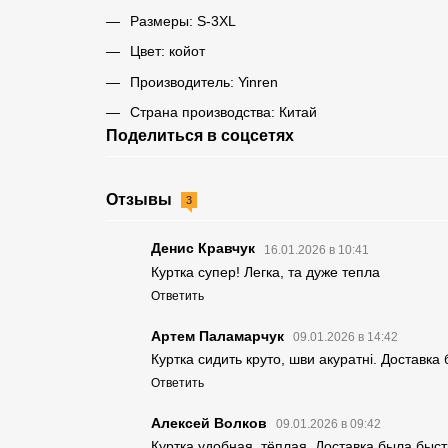
Размеры: S-3XL
Цвет: койот
Производитель: Yinren
Страна производства: Китай
Поделиться в соцсетях
Отзывы
3
Денис Кравчук
16.01.2026 в 10:41
Куртка супер! Легка, та дуже тепла
Ответить
Артем Паламарчук
09.01.2026 в 14:42
Куртка сидить круто, шви акуратні. Доставка
Ответить
Алексей Волков
09.01.2026 в 09:42
Куртка удобная, тёплая. Доставка была быс