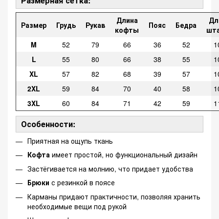
Размерная сетка:
Длина
Дл
Размер
Грудь
Рукав
Пояс
Бедра
кофты
шт
M
52
79
66
36
52
1
L
55
80
66
38
55
1
XL
57
82
68
39
57
1
2XL
59
84
70
40
58
1
3XL
60
84
71
42
59
1
Особенности:
Приятная на ощупь ткань
Кофта
имеет простой, но функциональный дизайн
Застёгивается на молнию, что придает удобства
Брюки
с резинкой в ​​поясе
Карманы придают практичности, позволяя хранить
необходимые вещи под рукой