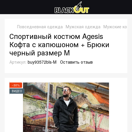
Повседневная одежда
Мужская одежда
Мужские кос
Спортивный костюм Agesis
Кофта с капюшоном + Брюки
черный размер M
Артикул:
buy93572bls-M
Оставить отзыв
−30%
ВИДЕО