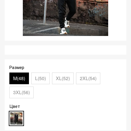
Размер
M(48)
L(50)
XL(52)
2XL(54)
3XL(56)
Цвет