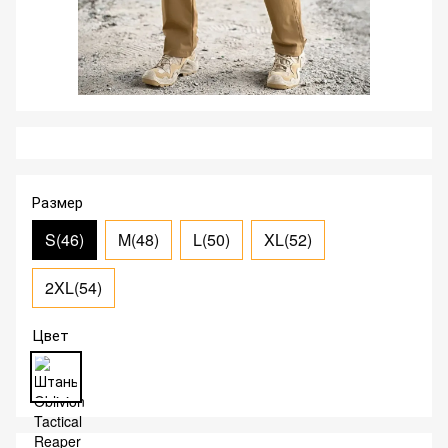
Размер
S(46)
M(48)
L(50)
XL(52)
2XL(54)
Цвет