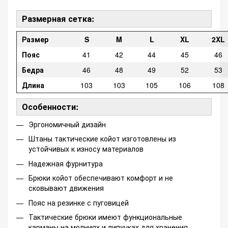
Размерная сетка:
Размер
S
M
L
XL
2XL
Пояс
41
42
44
45
46
Бедра
46
48
49
52
53
Длина
103
103
105
106
108
Особенности:
Эргономичный дизайн
Штаны тактические койот изготовлены из
устойчивых к износу материалов
Надежная фурнитура
Брюки койот обеспечивают комфорт и не
сковывают движения
Пояс на резинке с пуговицей
Тактические брюки имеют функциональные
карманы на молниях и липучках для хранения