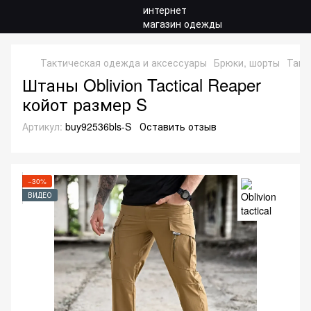
Тактическая одежда и аксессуары
Брюки, шорты
Такт
Штаны Oblivion Tactical Reaper
койот размер S
Артикул:
buy92536bls-S
Оставить отзыв
−30%
ВИДЕО