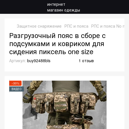
Защитное снаряжение
РПС и пояса
РПС и пояса No na
Разгрузочный пояс в сборе с
подсумками и ковриком для
сидения пиксель one size
Артикул:
buy92488bls
1 отзыв
−30%
ВИДЕО