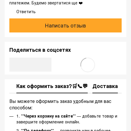
платежем. Будемо звертатися ще ❤️
Ответить
Написать отзыв
Поделиться в соцсетях
Как оформить заказ?🛒📞💬
Доставка
Ка
Вы можете оформить заказ удобным для вас
способом:
1. **
Через корзину на сайте
** — добавьте товар и
завершите оформление онлайн.
2. **
По телефону
** — позвоните нам в рабочее