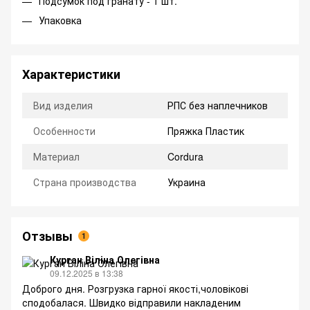
Подсумок под гранату - 1 шт.
Упаковка
Характеристики
Вид изделия
РПС без наплечников
Особенности
Пряжка Пластик
Материал
Cordura
Страна производства
Украина
Отзывы
1
Курган Віліна Олегівна
09.12.2025 в 13:38
Доброго дня. Розгрузка гарної якості,чоловікові
сподобалася. Швидко відправили накладеним