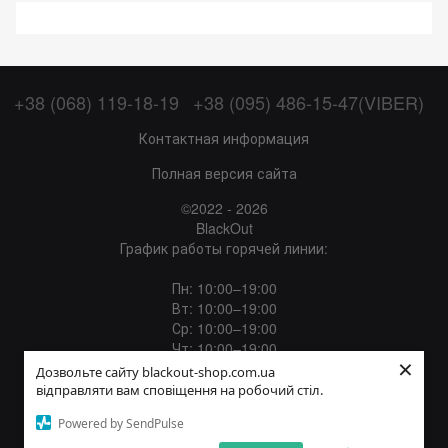
+38 (068) 119-18-19
+38 (095) 486-15-47(VIBER)
Контактная информация
Полная версия сайта
©2022 - 2026
BlackOut
График работы горячей линии:
Пн: 10:00–19:00
Вт: 10:00–19:00
Ср: 10:00–19:00
Чт: 10:00–19:00
×
Пт: 10:00–19:00
Дозвольте сайту blackout-shop.com.ua
Сб: 12:00–18:00
відправляти вам сповіщення на робочий стіл.
Вс: Выходной
Powered by SendPulse
Укр
Рус