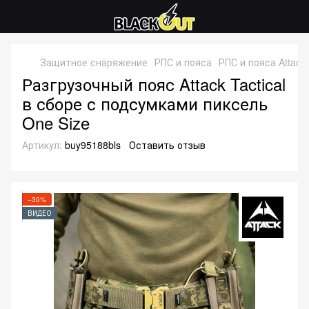
Защитное снаряжение
РПС и пояса
РПС и пояса Attack 
Разгрузочный пояс Attack Tactical
в сборе с подсумками пиксель
One Size
Артикул:
buy95188bls
Оставить отзыв
−30%
ВИДЕО