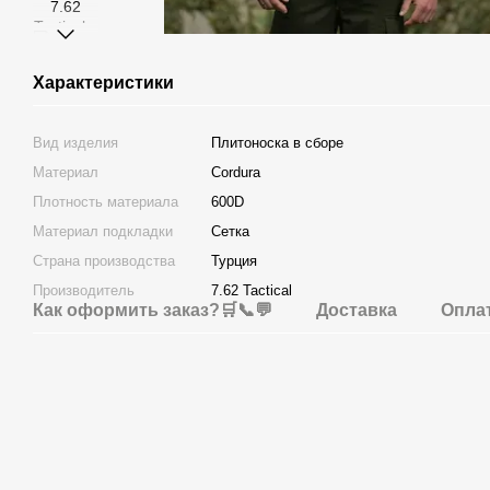
Характеристики
Вид изделия
Плитоноска в сборе
Материал
Cordura
Плотность материала
600D
Материал подкладки
Сетка
Страна производства
Турция
Производитель
7.62 Tactical
Как оформить заказ?🛒📞💬
Доставка
Опла