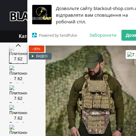
Перейти к основному контенту
Дозвольте сайту blackout-shop.com.
+38 (068) 119-18-19,
+3
відправляти вам сповіщення на
Каталог
Контактная инфо
робочий стіл.
Обмен и возврат
Блог
Заборонити
Доз
Powered by SendPulse
Каталог
−30%
ВИДЕО