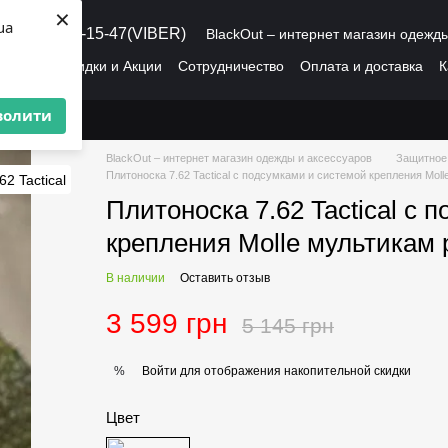
×
ua
8 (095) 486-15-47(VIBER)
BlackOut – интернет магазин одежд
рмация
Скидки и Акции
Сотрудничество
Оплата и доставка
К
О нас
Пользовательское соглашение
волити
BlackOut – интернет магазин одежды и аксессуаров
Защитное
Плитоноска 7.62 Tactical с подсумками и системой крепления Mo
Плитоноска 7.62 Tactical с 
крепления Molle мультикам
В наличии
Оставить отзыв
3 599 грн
5 145 грн
Войти
для отображения накопительной скидки
%
Цвет