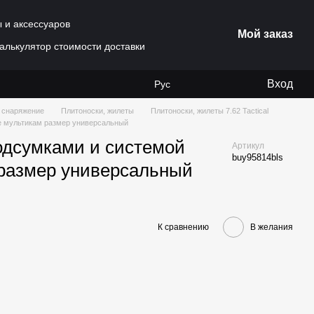
ы и аксессуаров
Мой заказ
алькулятор стоимости доставки
Вход
Рус
 снаряжение
Плитоноски, жилеты
Плитоноски, жилеты 7.62 Tactical
lle мультикам размер универсальный
подсумками и системой
Артикул
buy95814bls
 размер универсальный
К сравнению
В желания