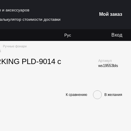
ы и аксессуаров
Мой заказ
алькулятор стоимости доставки
Вход
Рус
Ручные фонари
й
KING PLD-9014 с
Артикул
ws19553bls
К сравнению
В желания