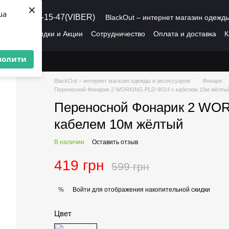
×
ua
8 (095) 486-15-47(VIBER)
BlackOut – интернет магазин одежд
рмация
Скидки и Акции
Сотрудничество
Оплата и доставка
К
О нас
Пользовательское соглашение
волити
BlackOut – интернет магазин одежды и аксессуаров
Фонари
Переносной Фонарик 2 WORKING PLD-9014 с кабелем 10м жёлты
Переносной Фонарик 2 WOR
кабелем 10м жёлтый
В наличии
Оставить отзыв
419 грн
599 грн
Войти
для отображения накопительной скидки
%
Цвет