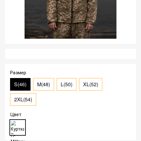
Размер
S(46)
M(48)
L(50)
XL(52)
2XL(54)
Цвет