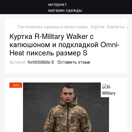
Тактическая одежда и аксессуары
Куртки, бушлаты, ки
Куртка R-Military Walker с
капюшоном и подкладкой Omni-
Heat пиксель размер S
Артикул:
for00336bls-S
Оставить отзыв
−22%