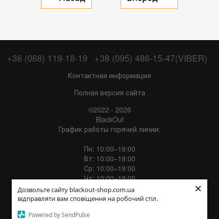
+38 (068) 119-18-19
+38 (095) 486-15-47(VIBER)
Контактная информация
Полная версия сайта
©2022 - 2026
BlackOut
График работы горячей линии:
Пн: 10:00–19:00
Вт: 10:00–19:00
Ср: 10:00–19:00
Чт: 10:00–19:00
×
Пт: 10:00–19:00
Дозвольте сайту blackout-shop.com.ua
Сб: 12:00–18:00
відправляти вам сповіщення на робочий стіл.
Вс: Выходной
Powered by SendPulse