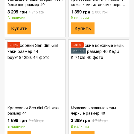
бежевые размер 40
кожаными вставками черные
размер 44
3 299 грн
1 399 грн
4 715 грн
2 000 грн
В наличии
В наличии
Купить
Купить
−30%
−30%
ВИДЕО
Кроссовки Sen.dini Gel хаки
Мужские кожаные кеды
размер 44
черные размер 40
1 699 грн
3 299 грн
2 430 грн
4 715 грн
В наличии
В наличии