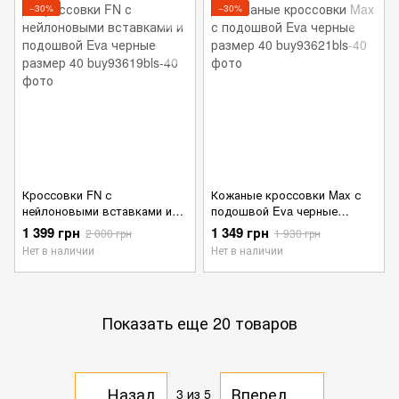
−30%
−30%
Кроссовки FN с
Кожаные кроссовки Max с
нейлоновыми вставками и
подошвой Eva черные
подошвой Eva черные
размер 40
1 399 грн
1 349 грн
2 000 грн
1 930 грн
размер 40
Нет в наличии
Нет в наличии
Показать еще 20 товаров
Назад
Вперед
3
из 5