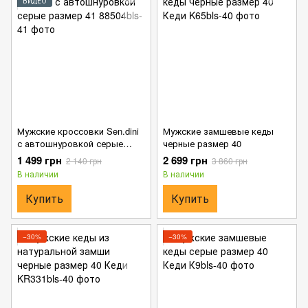
ВИДЕО
Мужские кроссовки Sen.dini
Мужские замшевые кеды
с автошнуровкой серые
черные размер 40
размер 41
1 499 грн
2 699 грн
2 140 грн
3 860 грн
В наличии
В наличии
Купить
Купить
−30%
−30%