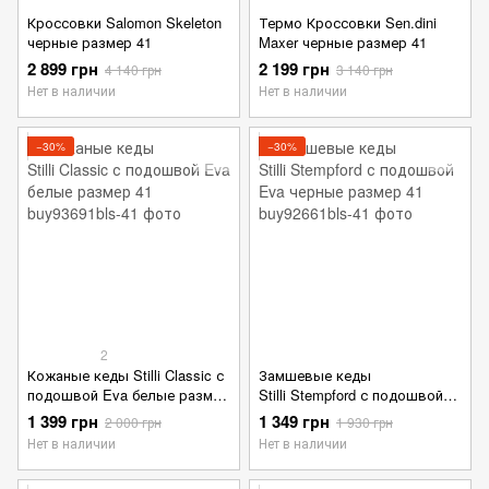
Кроссовки Salomon Skeleton
Термо Кроссовки Sen.dini
черные размер 41
Maxer черные размер 41
2 899 грн
2 199 грн
4 140 грн
3 140 грн
Нет в наличии
Нет в наличии
−30%
−30%
2
Кожаные кеды Stilli Classic с
Замшевые кеды
подошвой Eva белые размер
Stilli Stempford с подошвой
41
Eva черные размер 41
1 399 грн
1 349 грн
2 000 грн
1 930 грн
Нет в наличии
Нет в наличии