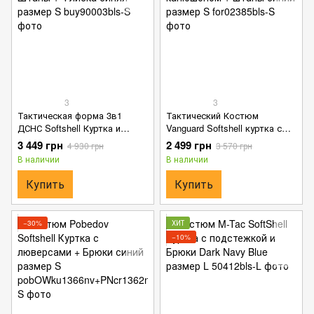
3
3
Тактическая форма 3в1
Тактический Костюм
ДСНС Softshell Куртка и
Vanguard Softshell куртка с
Штаны + Флиска синяя
капюшоном + штаны синий
3 449 грн
2 499 грн
4 930 грн
3 570 грн
размер S
размер S
В наличии
В наличии
Купить
Купить
−30%
ХИТ
−10%