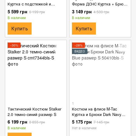
Куртка с подстежкой и
Форма ДСНС Куртка + Брюки
Брюки Dark Navy Blue +
синяя размер S
5 599 грн
3 149 грн
6 199 грн
4 500 грн
Подарок ремень Кобра
В наличии
В наличии
размер L
Купить
Купить
−30%
−28%
ВИДЕО
1
Тактический Костюм Stalker
Костюм на флисе M-Tac
2.0 темно-синий размер S
Куртка и Брюки Dark Navy
Blue размер S
6 199 грн
5 175 грн
8 855 грн
7 145 грн
В наличии
Нет в наличии