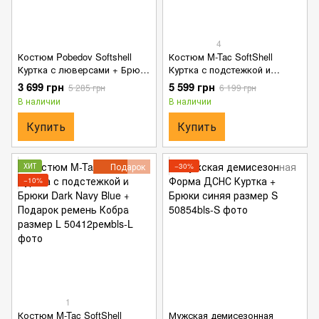
4
Костюм Pobedov Softshell
Костюм M-Tac SoftShell
Куртка с люверсами + Брюки
Куртка с подстежкой и
синий размер S
Брюки Dark Navy Blue размер
3 699 грн
5 599 грн
5 285 грн
6 199 грн
L
В наличии
В наличии
Купить
Купить
Подарок
ХИТ
−30%
−10%
1
Костюм M-Tac SoftShell
Мужская демисезонная