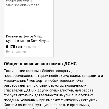
1
Костюм на флисе M-Tac
Куртка и Брюки Dark Navy
Blue + Подарок ремень
5 175 грн
7 145 грн
Кобра размер S
Нет в наличии
Общее описание костюмов ДСНС
Тактические костюмы Softshell созданы для
профессионалов, которым необходима надежная защита и
максимальный комфорт в любых условиях. Они
разработаны для силовых структур, полицейских,
спасателей ДСНС и других специалистов, чья работа
требует активной деятельности на улице, в сложных
погодных условиях и при высоких физических нагрузках.
Костюм сочетает функциональность и эргономику,