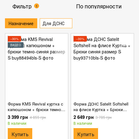
Фильтр
По популярности
1
Назначение
Для ДСНС
−30%
−30%
ВИДЕО
Форма KMS Revival куртка с
Форма ДСНС Satelit Softshell
капюшоном + брюки темно-
на флисе Куртка + Брюки
синяя размер S
синяя размер S
3 399 грн
2 649 грн
4 855 грн
3 785 грн
В наличии
В наличии
Купить
Купить