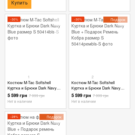
Купить
Подарок
−30%
−30%
1
2
Костюм M-Tac Softshell
Костюм M-Tac Softshell
Куртка и Брюки Dark Navy
Куртка и Брюки Dark Navy
Blue размер S
Blue + Подарок Ремень
5 599 грн
5 599 грн
7 999 грн
7 999 грн
Кобра размер S
Нет в наличии
Нет в наличии
Подарок
−28%