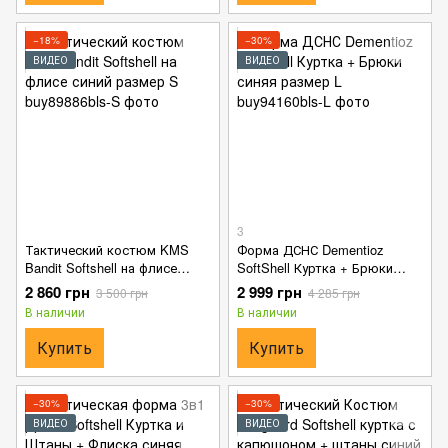
−18%
−30%
ВИДЕО
ВИДЕО
3
Тактический костюм KMS
Форма ДСНС Dementioz
Bandit Softshell на флисе
SoftShell Куртка + Брюки
синий размер S
синяя размер L
2 860 грн
2 999 грн
3 500 грн
4 285 грн
В наличии
В наличии
Купить
Купить
−30%
−30%
ВИДЕО
ВИДЕО