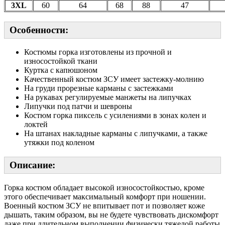
3XL
60
64
68
88
47
Особенности:
Костюмы горка изготовлены из прочной и
износостойкой ткани
Куртка с капюшоном
Качественный костюм ЗСУ имеет застежку-молнию
На груди прорезные карманы с застежками
На рукавах регулируемые манжеты на липучках
Липучки под патчи и шевроны
Костюм горка пиксель с усилениями в зонах колен и
локтей
На штанах накладные карманы с липучками, а также
утяжки под коленом
Описание:
Горка костюм обладает высокой износостойкостью, кроме
этого обеспечивает максимальный комфорт при ношении.
Военный костюм ЗСУ не впитывает пот и позволяет коже
дышать, таким образом, вы не будете чувствовать дискомфорт
даже при длительном выполнении физически тяжелой работы