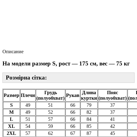
Описание
На модели размер S, рост — 175 см, вес — 75 кг
Розмірна сітка:
Грудь
Длина
Пояс
Размер
Плечи
Рукав
(полуобхват)
куртки
(полуобхват)
(по
S
49
51
66
79
37
M
49
52
66
82
37
L
51
57
66
84
41
XL
54
59
66
85
42
2XL
57
62
67
87
45