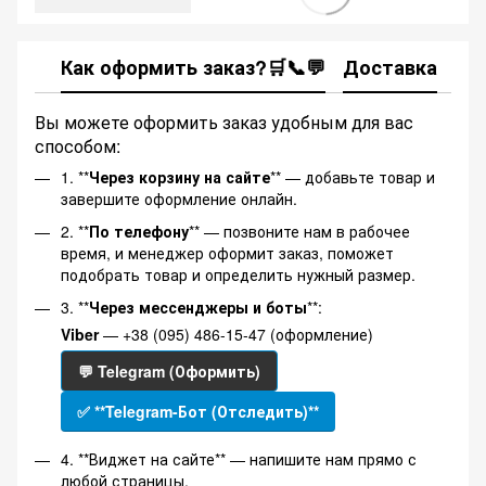
Как оформить заказ?🛒📞💬
Доставка
Ка
Вы можете оформить заказ удобным для вас
способом:
1. **
Через корзину на сайте
** — добавьте товар и
завершите оформление онлайн.
2. **
По телефону
** — позвоните нам в рабочее
время, и менеджер оформит заказ, поможет
подобрать товар и определить нужный размер.
3. **
Через мессенджеры и боты
**:
Viber
— +38 (095) 486-15-47 (оформление)
💬 Telegram (Оформить)
✅ **Telegram-Бот (Отследить)**
4. **Виджет на сайте** — напишите нам прямо с
любой страницы.