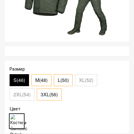
Размер
S(46)
M(48)
L(50)
XL(52)
2XL(54)
3XL(56)
Цвет