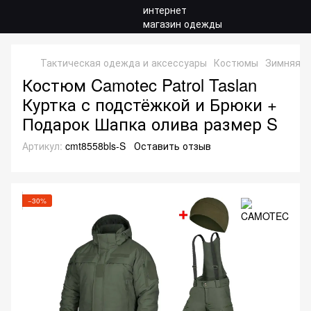
Тактическая одежда и аксессуары
Костюмы
Зимняя 
Костюм Camotec Patrol Taslan
Куртка с подстёжкой и Брюки +
Подарок Шапка олива размер S
Артикул:
cmt8558bls-S
Оставить отзыв
−30%