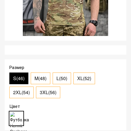
Размер
S(46)
M(48)
L(50)
XL(52)
2XL(54)
3XL(56)
Цвет