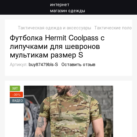
Тактическая одежда и аксессуары
Тактические поло и
Футболка Hermit Coolpass с
липучками для шевронов
мультикам размер S
Артикул:
buy87479bls-S
Оставить отзыв
ХИТ
−30%
ВИДЕО