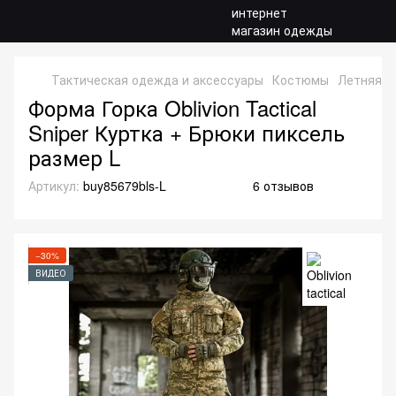
Тактическая одежда и аксессуары
Костюмы
Летняя ф
Форма Горка Oblivion Tactical
Sniper Куртка + Брюки пиксель
размер L
Артикул:
buy85679bls-L
6 отзывов
−30%
ВИДЕО