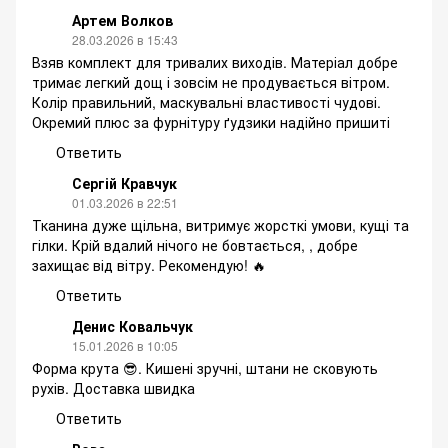
Артем Волков
28.03.2026 в 15:43
Взяв комплект для тривалих виходів. Матеріал добре
тримає легкий дощ і зовсім не продувається вітром.
Колір правильний, маскувальні властивості чудові.
Окремий плюс за фурнітуру ґудзики надійно пришиті
Ответить
Сергій Кравчук
01.03.2026 в 22:51
Тканина дуже щільна, витримує жорсткі умови, кущі та
гілки. Крій вдалий нічого не бовтається, , добре
захищає від вітру. Рекомендую! 🔥
Ответить
Денис Ковальчук
15.01.2026 в 10:05
Форма крута 😎. Кишені зручні, штани не сковують
рухів. Доставка швидка
Ответить