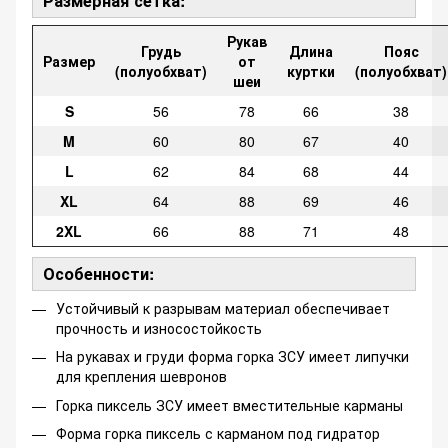
Размерная сетка:
Рукав
Грудь
Длина
Пояс
Размер
от
(полуобхват)
куртки
(полуобхват)
шеи
S
56
78
66
38
M
60
80
67
40
L
62
84
68
44
XL
64
88
69
46
2XL
66
88
71
48
Особенности:
Устойчивый к разрывам материал обеспечивает
прочность и износостойкость
На рукавах и груди форма горка ЗСУ имеет липучки
для крепления шевронов
Горка пиксель ЗСУ имеет вместительные карманы
Форма горка пиксель с карманом под гидратор