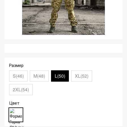
Размер
S(46)
M(48)
L(50)
XL(52)
2XL(54)
Цвет