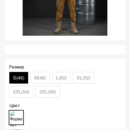
Размер
S(46)
M(48)
L(50)
XL(52)
2XL(54)
3XL(56)
Цвет