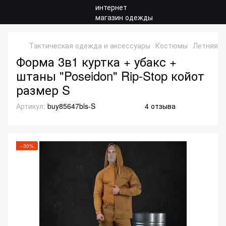
Тактическая одежда и аксессуары
Костюмы
Летняя ф
Форма 3в1 куртка + убакс +
штаны "Poseidon" Rip-Stop койот
размер S
Артикул:
buy85647bls-S
4 отзыва
−30%