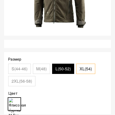
Размер
S(44-46)
M(48)
L(50-52)
XL(54)
2XL(56-58)
Цвет