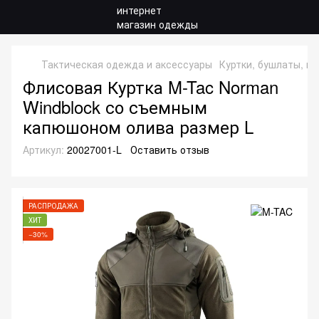
Тактическая одежда и аксессуары
Куртки, бушлаты, ки
Флисовая Куртка M-Tac Norman
Windblock со съемным
капюшоном олива размер L
Артикул:
20027001-L
Оставить отзыв
РАСПРОДАЖА
ХИТ
−30%