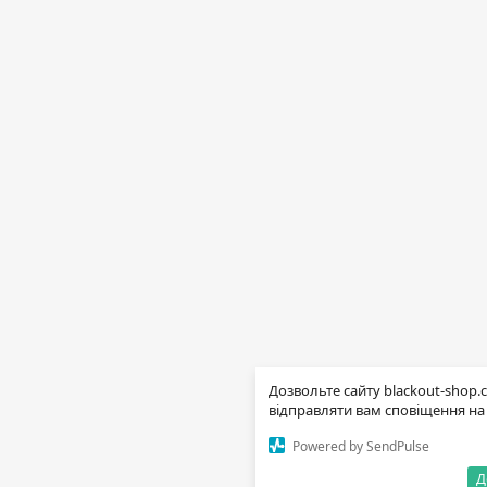
Дозвольте сайту blackout-shop.
відправляти вам сповіщення на 
Powered by SendPulse
Д