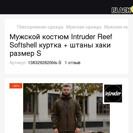
Повседневная одежда
Мужская одежда
Мужские кос
Мужской костюм Intruder Reef
Softshell куртка + штаны хаки
размер S
Артикул:
1383292820bls-S
1 отзыв
−30%