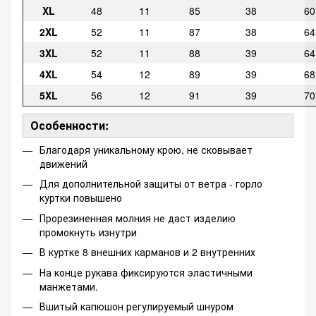
XL
48
11
85
38
60
2XL
52
11
87
38
64
3XL
52
11
88
39
64
4XL
54
12
89
39
68
5XL
56
12
91
39
70
Особенности:
Благодаря уникальному крою, не сковывает
движений
Для дополнительной защиты от ветра - горло
куртки повышено
Прорезиненная молния не даст изделию
промокнуть изнутри
В куртке 8 внешних карманов и 2 внутренних
На конце рукава фиксируются эластичными
манжетами.
Вшитый капюшон регулируемый шнуром