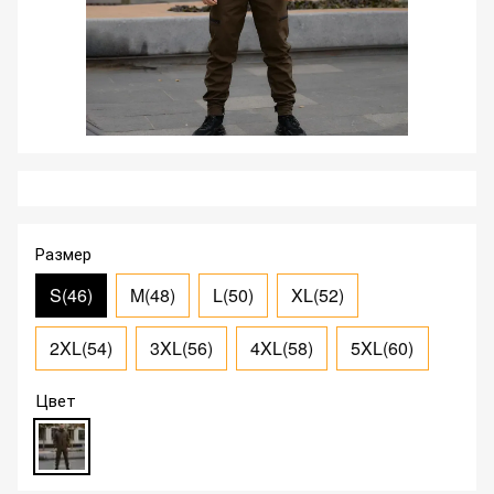
Размер
S(46)
M(48)
L(50)
XL(52)
2XL(54)
3XL(56)
4XL(58)
5XL(60)
Цвет