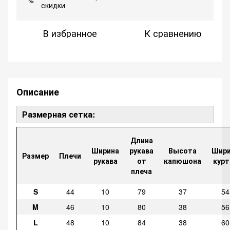
%
скидки
В избранное
К сравнению
Описание
Размерная сетка:
Длина
Ширина
рукава
Высота
Шири
Размер
Плечи
рукава
от
капюшона
курт
плеча
S
44
10
79
37
54
M
46
10
80
38
56
L
48
10
84
38
60