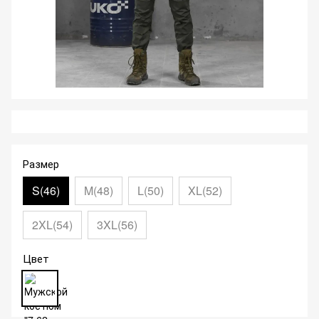
Размер
S(46)
M(48)
L(50)
XL(52)
2XL(54)
3XL(56)
Цвет