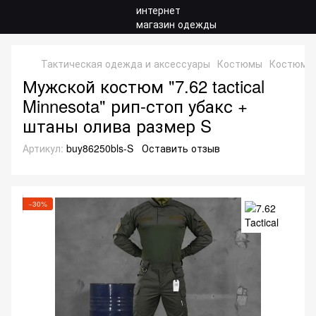
Тактическая одежда и аксессуары
Костюмы
Костюмы 
Мужской костюм "7.62 tactical
Minnesota" рип-стоп убакс +
штаны олива размер S
Артикул:
buy86250bls-S
Оставить отзыв
−30%