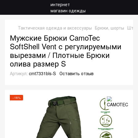
Тактическая одежда и аксессуары
Брюки, шорты
Штаны
Мужские Брюки CamoTec
SoftShell Vent с регулируемыми
вырезами / Плотные Брюки
олива размер S
Артикул:
cmt7331bls-S
Оставить отзыв
−16%