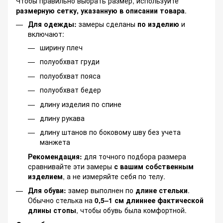
Чтобы правильно выбрать размер, используйте
размерную сетку, указанную в описании товара
.
Для одежды:
замеры сделаны
по изделию
и
включают:
ширину плеч
полуобхват груди
полуобхват пояса
полуобхват бедер
длину изделия по спине
длину рукава
длину штанов по боковому шву без учета
манжета
Рекомендация:
для точного подбора размера
сравнивайте эти замеры
с вашим собственным
изделием
, а не измеряйте себя по телу.
Для обуви:
замер выполнен по
длине стельки
.
Обычно стелька на
0,5–1 см длиннее фактической
длины стопы
, чтобы обувь была комфортной.