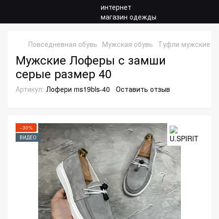
Повседневная обувь
Мужская обувь
Туфли мужские
Т
Мужские Лоферы с замши
серые размер 40
Артикул:
Лофери ms19bls-40
Оставить отзыв
−30%
ВИДЕО