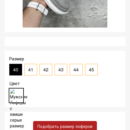
Размер
40
41
42
43
44
45
Цвет
Подобрать размер лоферов