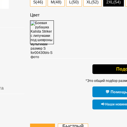
2XL(54)
S(46)
M(48)
L(50)
XL(52)
Цвет
Под
*Это общий подбор разм
та
💬 Помощь
📢 Наши новин
Быстрый