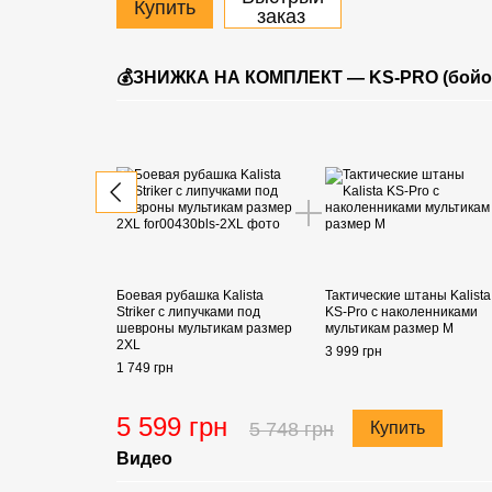
Купить
заказ
💰ЗНИЖКА НА КОМПЛЕКТ — KS-PRO (бойов
Боевая рубашка Kalista
Тактические штаны Kalista
Striker с липучками под
KS-Pro с наколенниками
шевроны мультикам размер
мультикам размер M
2XL
3 999 грн
1 749 грн
5 599 грн
5 748 грн
Купить
Видео