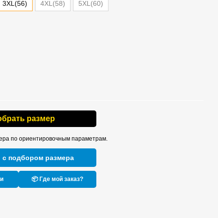
3XL(56)
4XL(58)
5XL(60)
обрать размер
ера по ориентировочным параметрам.
 с подбором размера
ки
📦 Где мой заказ?