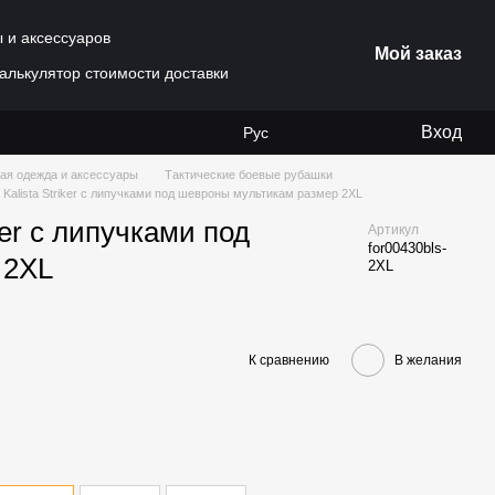
ы и аксессуаров
Мой заказ
алькулятор стоимости доставки
Вход
Рус
ая одежда и аксессуары
Тактические боевые рубашки
Kalista Striker с липучками под шевроны мультикам размер 2XL
ker с липучками под
Артикул
for00430bls-
 2XL
2XL
К сравнению
В желания