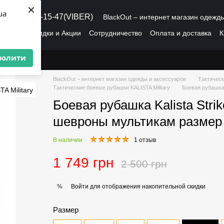
×
ua
8 (095) 486-15-47(VIBER)
BlackOut – интернет магазин одежд
рмация
Скидки и Акции
Сотрудничество
Оплата и доставка
К
О нас
Пользовательское соглашение
волити
BlackOut – интернет магазин одежды и аксессуаров
Тактическ
Тактические боевые рубашки KALISTA Military
Боевая рубашка 
Боевая рубашка Kalista Stri
шевроны мультикам размер
В наличии
1 отзыв
1 749 грн
2 500 грн
Войти
для отображения накопительной скидки
%
Размер