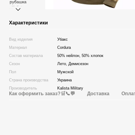
Характеристики
Вид изделия
Убакс
Материал
Cordura
Состав материала
50% нейлон, 50% хлопок
Сезон
Лето, Демисезон
Пол
Мужской
Страна производства
Украина
Производитель
Kalista Military
Как оформить заказ?🛒📞💬
Доставка
Опла