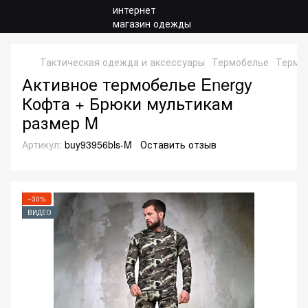
Тактическая одежда и аксессуары
Термобелье
Термо
Активное термобелье Energy
Кофта + Брюки мультикам
размер M
Артикул:
buy93956bls-M
Оставить отзыв
−30%
ВИДЕО