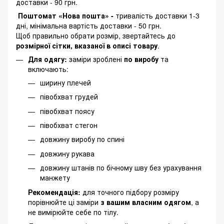
доставки - 90 грн.
Поштомат «Нова пошта» -
тривалість доставки 1-3
дні, мінімальна вартість доставки - 50 грн.
Щоб правильно обрати розмір, звертайтесь до
розмірної сітки, вказаної в описі товару
.
Для одягу:
заміри зроблені
по виробу
та
включають:
ширину плечей
півобхват грудей
півобхват поясу
півобхват стегон
довжину виробу по спині
довжину рукава
довжину штанів по бічному шву без урахування
манжету
Рекомендація:
для точного підбору розміру
порівнюйте ці заміри
з вашим власним одягом
, а
не вимірюйте себе по тілу.