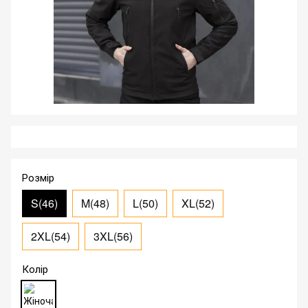
Розмір
S(46)
M(48)
L(50)
XL(52)
2XL(54)
3XL(56)
Колір