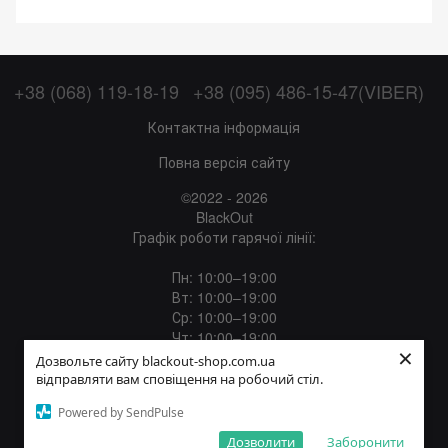
+38 (068) 119-18-19
+38 (095) 486-15-47(VIBER)
Контактна інформація
Повна версія сайту
©2022 - 2026
BlackOut
Графік роботи гарячої лінії:
Пн: 10:00–19:00
Вт: 10:00–19:00
Ср: 10:00–19:00
Чт: 10:00–19:00
×
Пт: 10:00–19:00
Дозвольте сайту blackout-shop.com.ua
Сб: 12:00–18:00
відправляти вам сповіщення на робочий стіл.
Нд: Вихідний
Powered by SendPulse
Укр
Рус
Дозволити
Заборонити