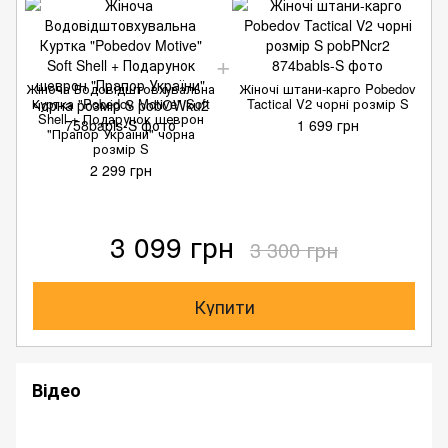
Жіноча Водовідштовхувальна
Жіночі штани-карго Pobedov
Куртка "Pobedov Motive" Soft
Tactical V2 чорні розмір S
Shell + Подарунок шеврон
1 699 грн
"Прапор України" чорна
розмір S
2 299 грн
3 099 грн
3 300 грн
Купити
Відео