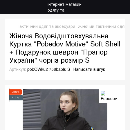
Тактичний одяг та аксесуари
Жіночий тактичний одяг
Жіноча Водовідштовхувальна
Куртка "Pobedov Motive" Soft Shell
+ Подарунок шеврон "Прапор
України" чорна розмір S
Артикул:
pobOWku2 758babls-S
Написати відгук
−30%
ВІДЕО