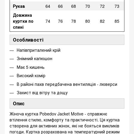
Рукав
64
66
68
70
72
73
Довжина
куртки по
74
76
78
80
82
85
спині
Особливості
Напівприталений крій
Знімний капюшон
Має 5 кишень
Високий комір
В районі пахв передбачена вентиляція - люверси
Захист від вітру та дощу
Опис
Жіноча куртка Pobedov Jacket Motive - справжнє
втілення стилю, комфорту та практичності. Ця куртка
створена для активних жінок, які не бояться викликів
погоди. Куртка розрахована на температурний режим