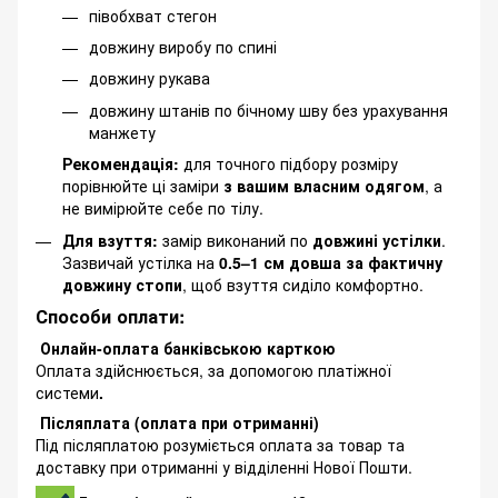
півобхват стегон
довжину виробу по спині
довжину рукава
довжину штанів по бічному шву без урахування
манжету
Рекомендація:
для точного підбору розміру
порівнюйте ці заміри
з вашим власним одягом
, а
не вимірюйте себе по тілу.
Для взуття:
замір виконаний по
довжині устілки
.
Зазвичай устілка на
0.5–1 см довша за фактичну
довжину стопи
, щоб взуття сиділо комфортно.
Способи оплати:
Онлайн-оплата банківською карткою
Оплата здійснюється, за допомогою платіжної
системи
.
Післяплата (оплата при отриманні)
Під післяплатою розуміється оплата за товар та
доставку при отриманні у відділенні Нової Пошти.