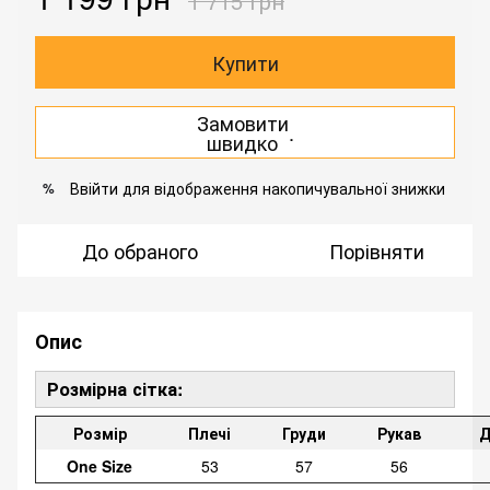
1 715 грн
Купити
Замовити
.
швидко
Ввійти
для відображення накопичувальної знижки
%
До обраного
Порівняти
Опис
Розмірна сітка:
Розмір
Плечі
Груди
Рукав
Д
One Size
53
57
56