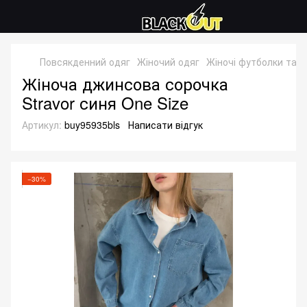
Повсякденний одяг
Жіночий одяг
Жіночі футболки та с
Жіноча джинсова сорочка
Stravor синя One Size
Артикул:
buy95935bls
Написати відгук
−30%