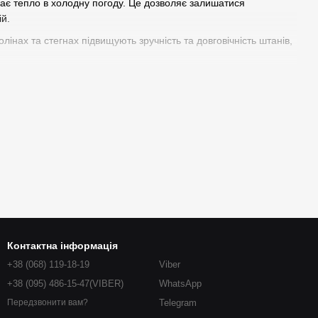
ігає тепло в холодну погоду. Це дозволяє залишатися
й.
лінах та стегнах підвищують зручність та довговічність штанів,
ей. Регульований пояс та кріплення роблять їх
жні та однотонні кольори, як хакі та оливковий, поєднують
Контактна інформація
+38 (068) 119-18-19
Viber
+38 (095) 486-15-47(VIBER)
WhatsApp
Telegram
Передзвонити вам?