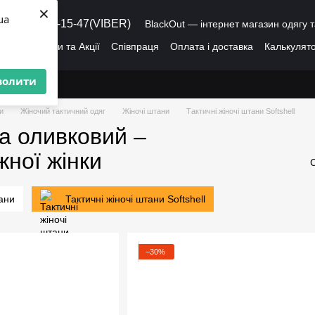
×
ua
8 (095) 486-15-47(VIBER)
BlackOut — інтернет магазин одягу т
ація
Знижки та Акції
Співпраця
Оплата і доставка
Калькулято
лог
Про нас
Угода користувача
волити
и
Жіночий тактичний одяг
Жіночі штани
Тактичні жіночі штани Softshell
та оливковий –
жної жінки
тани
Тактичні жіночі штани Softshell
−30%