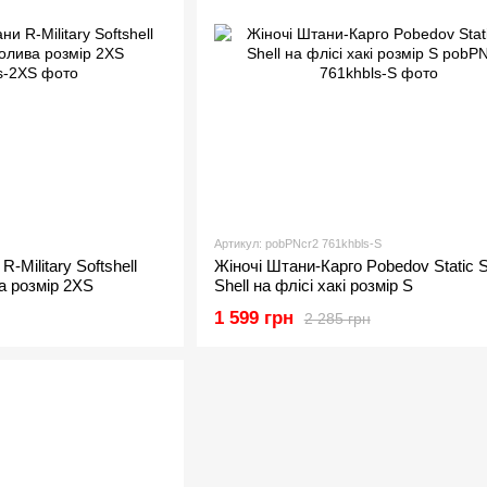
Артикул: pobPNcr2 761khbls-S
R-Military Softshell
Жіночі Штани-Карго Pobedov Static S
а розмір 2XS
Shell на флісі хакі розмір S
1 599 грн
2 285 грн