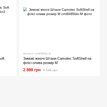
Артикул: cmt8485bls-M
oft
Зимові жіночі Штани Camotec SoftShell на
флісі олива розмір M
2 899 грн
4 145 грн