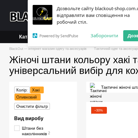
Перейти до основного контенту
Дозвольте сайту blackout-shop.com.
+38 (068) 119-18-19,
+3
відправляти вам сповіщення на
Каталог
Контактна інформ
робочий стіл.
Обмін та повернення
Б
Заборонити
Доз
Powered by SendPulse
Каталог
BlackOut — інтернет магазин одягу та аксесуарів
Тактичний одяг та аксесуар
Жіночі штани кольору хакі 
універсальний вибір для ко
Тактичні жіночі ш
Колір:
Хакі
Оливковий
Очистити фільтр
−30%
Вид виробу
Штани без
2
наколінників