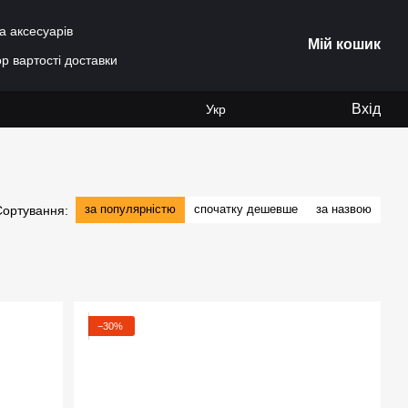
а аксесуарів
Мій кошик
р вартості доставки
Вхід
Укр
за популярністю
спочатку дешевше
за назвою
Сортування:
−30%