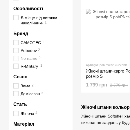
Особливості
Є місце під вставки
1
наколінники
Бренд
1
CAMOTEC
2
Pobedov
0
No name
Артикул: pobPNcr2 762khbls-
1
R-Military
Жіночі штани-карго P
розмір S
Сезон
1 799 грн
2 570 грн
2
Зима
3
Демісезон
Стать
Жіночі штани кольор
4
Жіноча
Жіночі штани Softshell ха
виконання завдань у будь
Матеріал