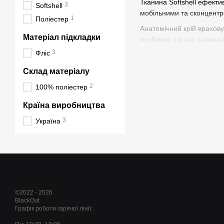
Тканина Softshell ефекти
3
Softshell
мобільними та сконцентр
1
Поліестер
Анатомічний крій враховує
Матеріал підкладки
особливо під час активно
3
Фліс
Штани оснащені численни
універсальними для різни
Склад матеріалу
Модельний ряд включає ле
2
100% поліестер
стиль та функціональніст
Країна виробництва
Основні характерис
3
Україна
Матеріал Softshell
— 
Утеплена підкладка
Анатомічний крій
— з
Еластичні вставки на
©2022 - 2026
Регульований пояс і
BlackOut
Функціональні кише
Графік роботи гарячої лінії:
Дихаючі властивост