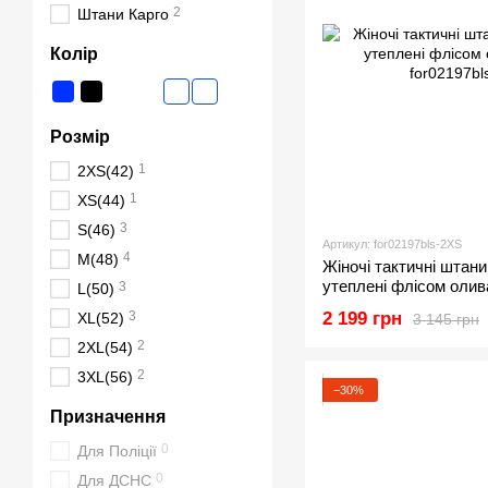
2
Штани Карго
Колір
Розмір
1
2XS(42)
1
XS(44)
3
S(46)
Артикул: for02197bls-2XS
4
M(48)
Жіночі тактичні штани 
утеплені флісом олив
3
L(50)
3
2 199 грн
XL(52)
3 145 грн
2
2XL(54)
2
3XL(56)
−30%
Призначення
0
Для Поліції
0
Для ДСНС