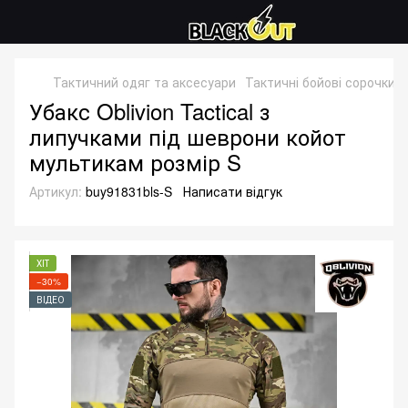
Тактичний одяг та аксесуари
Тактичні бойові сорочки
Убакс Oblivion Tactical з
липучками під шеврони койот
мультикам розмір S
Артикул:
buy91831bls-S
Написати відгук
ХІТ
−30%
ВІДЕО