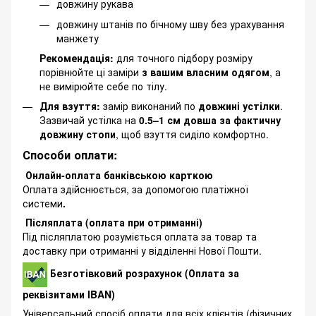
довжину рукава
довжину штанів по бічному шву без урахування
манжету
Рекомендація:
для точного підбору розміру
порівнюйте ці заміри
з вашим власним одягом
, а
не вимірюйте себе по тілу.
Для взуття:
замір виконаний по
довжині устілки
.
Зазвичай устілка на
0.5–1 см довша за фактичну
довжину стопи
, щоб взуття сиділо комфортно.
Способи оплати:
Онлайн-оплата банківською карткою
Оплата здійснюється, за допомогою платіжної
системи
.
Післяплата (оплата при отриманні)
Під післяплатою розуміється оплата за товар та
доставку при отриманні у відділенні Нової Пошти.
Безготівковий розрахунок (Оплата за
реквізитами IBAN)
Універсальний спосіб оплати для всіх клієнтів (фізичних