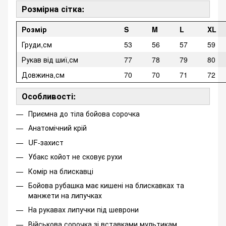
Розмірна сітка:
Розмір
S
M
L
XL
Груди,см
53
56
57
59
Рукав від шиї,см
77
78
79
80
Довжина,см
70
70
71
72
Особливості:
Приємна до тіла бойова сорочка
Анатомічний крій
UF-захист
Убакс койот не сковує рухи
Комір на блискавці
Бойова рубашка має кишені на блискавках та
манжети на липучках
На рукавах липучки під шеврони
Військова сорочка зі вставками мультикам