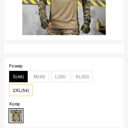
Розмір
S(46)
M(48)
L(50)
XL(52)
2XL(54)
Колір