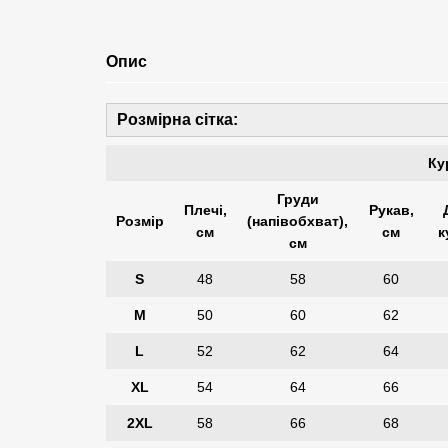
Опис
Розмірна сітка:
Ку
Груди
Плечі,
Рукав,
Розмір
(напівобхват),
см
см
к
см
S
48
58
60
M
50
60
62
L
52
62
64
XL
54
64
66
2XL
58
66
68