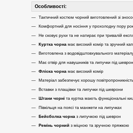
Особливості:
Тактичний костюм чорний виготовлений зі зносос
Комфортний для носіння у прохолодну пору ро
Не сковує рухи та не натирає при тривалій експ
Куртка чорна
має високий комір та зручний к
Виготовлена з водовідштовхувального матеріал
Має отвір для навушників та липучки під шевро
Фліска чорна
має високий комір
Матеріал забезпечує хорошу повітропроникніст
Вставки з плащівки та липучки під шеврони
Штани чорні
та куртка мають функціональні ки
Півкільця на поясі та манжети на липучках
Бейсболка чорна
з липучкою під шеврон
Ремінь чорний
з міцною та зручною пряжкою