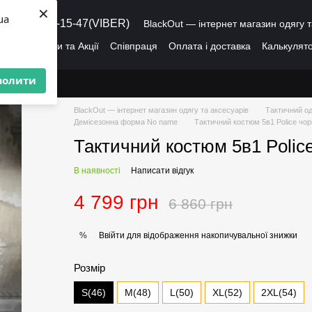
×
ua
8 (095) 486-15-47(VIBER)
BlackOut — інтернет магазин одягу т
ація
Знижки та Акції
Співпраця
Оплата і доставка
Калькулято
лог
Про нас
Угода користувача
волити
BlackOut — інтернет магазин одягу та аксесуарів
Тактичний од
Демісезонна форма No name
Тактичний костюм 5в1 Police чор
Тактичний костюм 5в1 Polic
В наявності
Написати відгук
4 799 грн
6 860 грн
Ввійти
для відображення накопичувальної знижки
%
Розмір
S(46)
M(48)
L(50)
XL(52)
2XL(54)