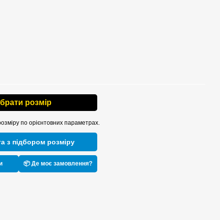
ібрати розмір
розміру по орієнтовних параметрах.
а з підбором розміру
и
📦 Де моє замовлення?