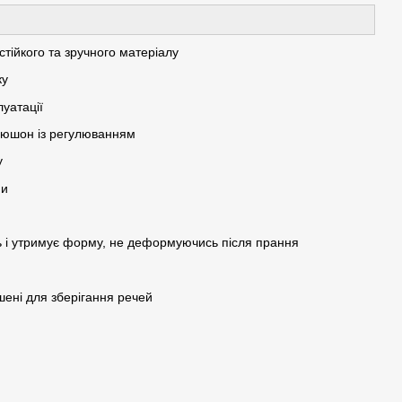
тійкого та зручного матеріалу
ку
луатації
апюшон із регулюванням
у
ни
ь і утримує форму, не деформуючись після прання
шені для зберігання речей