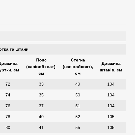
ртка та штани
Пояс
Стегна
Довжина
Довжина
(напівобхват),
(напівобхват),
уртки, см
штанів, см
см
см
72
33
49
104
74
35
50
104
76
37
51
104
78
40
52
105
80
41
55
105