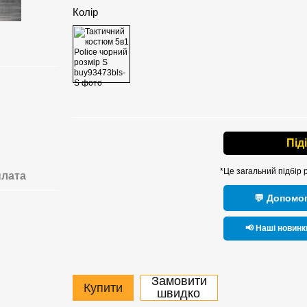
Колір
Під
*Це загальний підбір 
лата
💬 Допомог
📢 Наші новинк
Замовити
Купити
швидко