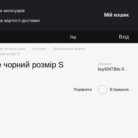
а аксесуарів
Мій кошик
р вартості доставки
Вхід
Укр
яг та аксесуари
Костюми
Демісезонна форма
ний розмір S
e чорний розмір S
Артикул
buy93473bls-S
Порівняти
В бажання