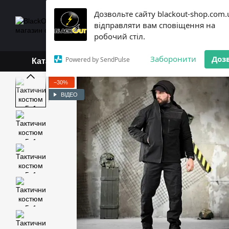
Перейти до основного контенту
Дозвольте сайту blackout-shop.com.
+38 (068) 119-18-19,
+3
відправляти вам сповіщення на
Каталог
Контактна інформ
робочий стіл.
Обмін та повернення
Б
Заборонити
Доз
Powered by SendPulse
Каталог
−30%
ВІДЕО