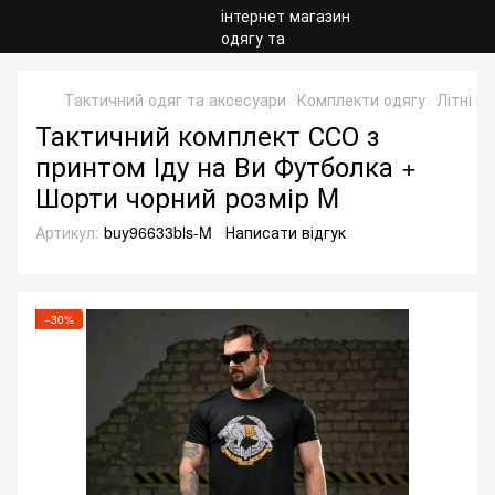
Тактичний одяг та аксесуари
Комплекти одягу
Літні к
Тактичний комплект ССО з
принтом Іду на Ви Футболка +
Шорти чорний розмір M
Артикул:
buy96633bls-M
Написати відгук
−30%