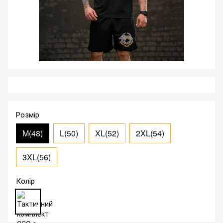
Розмір
M(48)
L(50)
XL(52)
2XL(54)
3XL(56)
Колір