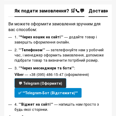
Як подати замовлення? 🛒📞💬
Доставка
Ви можете оформити замовлення зручним для
вас способом:
1. *
*Через кошик на сайті
** — додайте товар і
завершіть оформлення онлайн.
2. **
Телефоном
** — зателефонуйте нам у робочий
час, і менеджер оформить замовлення, допоможе
підібрати товар та визначити потрібний розмір.
3. **
Через месенджери та боти
**:
Viber
— +38 (095) 486-15-47 (оформлення)
💬 Telegram (Оформити)
✅ **Telegram-Бот (Відстежити)**
4. **
Віджет на сайті
** — напишіть нам просто з
будь-якої сторінки.