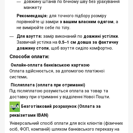
довжину штанів по бічному шву без урахування
манжету
Рекомендація:
для точного підбору розміру
порівнюйте ці заміри
з вашим власним одягом
, а
не вимірюйте себе по тілу.
Для взуття:
замір виконаний по
довжині устілки
.
Зазвичай устілка на
0.5–1 см довша за фактичну
довжину стопи
, щоб взуття сиділо комфортно.
Способи оплати:
Онлайн-оплата банківською карткою
Оплата здійснюється, за допомогою платіжної
системи
.
Післяплата (оплата при отриманні)
Під післяплатою розуміється оплата за товар та
доставку при отриманні у відділенні Нової Пошти.
Безготівковий розрахунок (Оплата за
реквізитами IBAN)
Універсальний спосіб оплати для всіх клієнтів (фізичних
осіб, ФОП, компаній) шляхом банківського переказу на