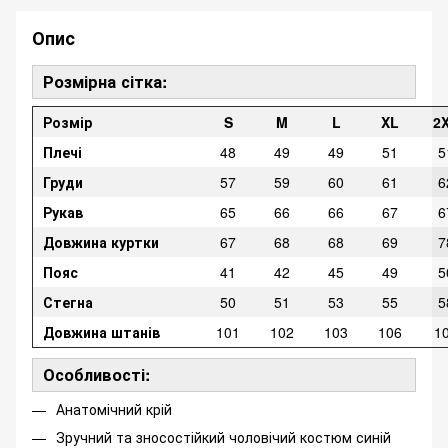
Опис
Розмірна сітка:
Розмір
S
M
L
XL
2
Плечі
48
49
49
51
5
Груди
57
59
60
61
6
Рукав
65
66
66
67
6
Довжина куртки
67
68
68
69
7
Пояс
41
42
45
49
5
Стегна
50
51
53
55
5
Довжина штанів
101
102
103
106
1
Особливості:
Анатомічний крій
Зручний та зносостійкий чоловічий костюм синій