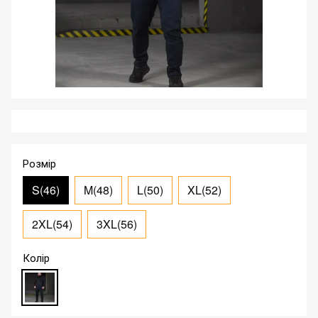
Розмір
S(46)
M(48)
L(50)
XL(52)
2XL(54)
3XL(56)
Колір