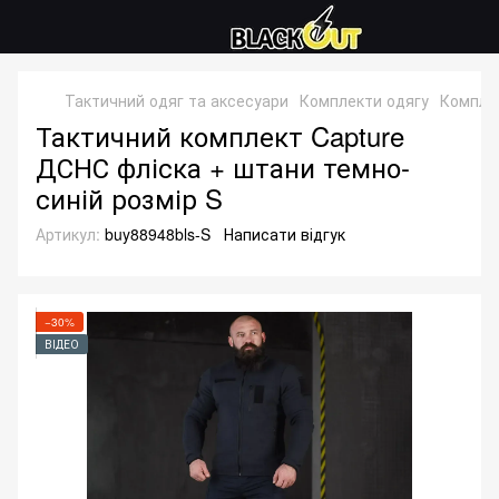
Тактичний одяг та аксесуари
Комплекти одягу
Комплек
Тактичний комплект Capture
ДСНС фліска + штани темно-
синій розмір S
Артикул:
buy88948bls-S
Написати відгук
−30%
ВІДЕО