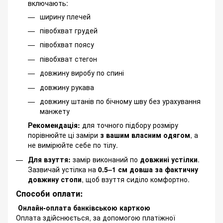
включають:
ширину плечей
півобхват грудей
півобхват поясу
півобхват стегон
довжину виробу по спині
довжину рукава
довжину штанів по бічному шву без урахування
манжету
Рекомендація:
для точного підбору розміру
порівнюйте ці заміри
з вашим власним одягом
, а
не вимірюйте себе по тілу.
Для взуття:
замір виконаний по
довжині устілки
.
Зазвичай устілка на
0.5–1 см довша за фактичну
довжину стопи
, щоб взуття сиділо комфортно.
Способи оплати:
Онлайн-оплата банківською карткою
Оплата здійснюється, за допомогою платіжної