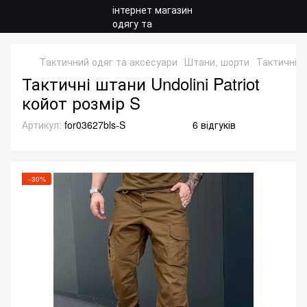
Тактичний одяг та аксесуари
Штани, шорти
Тактичні 
Тактичні штани Undolini Patriot
койот розмір S
Артикул:
for03627bls-S
6 відгуків
−30%