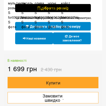
Підібрати розмір
*Це загальний підбір розміру по орієнтовних параметрах.
💬 Допомога з підбором розміру
📦 Де моє
📢 Наші новинки
замовлення?
В наявності
1 699 грн
2 430 грн
Купити
Замовити
.
швидко