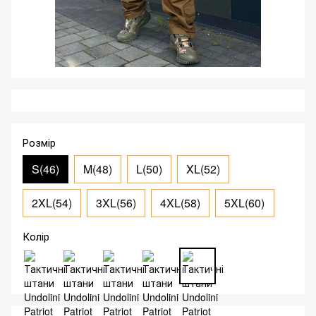
Розмір
S(46)
M(48)
L(50)
XL(52)
2XL(54)
3XL(56)
4XL(58)
5XL(60)
Колір