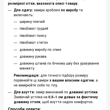
розмірної сітки, вказаної в описі товару
.
Для одягу:
заміри зроблені
по виробу
та
включають:
ширину плечей
півобхват грудей
півобхват поясу
півобхват стегон
довжину виробу по спині
довжину рукава
довжину штанів по бічному шву без урахування
манжету
Рекомендація:
для точного підбору розміру
порівнюйте ці заміри
з вашим власним одягом
, а
не вимірюйте себе по тілу.
Для взуття:
замір виконаний по
довжині устілки
.
Зазвичай устілка на
0.5–1 см довша за фактичну
довжину стопи
, щоб взуття сиділо комфортно.
Способи оплати: