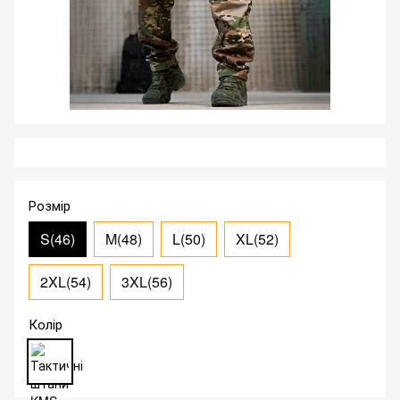
Розмір
S(46)
M(48)
L(50)
XL(52)
2XL(54)
3XL(56)
Колір