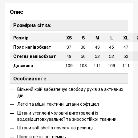
Опис
Розмірна сітка:
Розмір
XS
S
M
L
XL
Пояс напівобхват
37
38
43
45
47
Стегна напівобхват
49
50
52
52
53
Довжина
109
108
111
109
111
Особливості:
Вільний крій забезпечує свободу рухів за активних
дій
Легкі та міцні тактичні штани софтшел
Штани утеплені чоловічі виготовлені із
водовідштовхувальної та зносостійкої тканини
Штани soft shell з поясом на резинці
Широкі петлі під ремінь