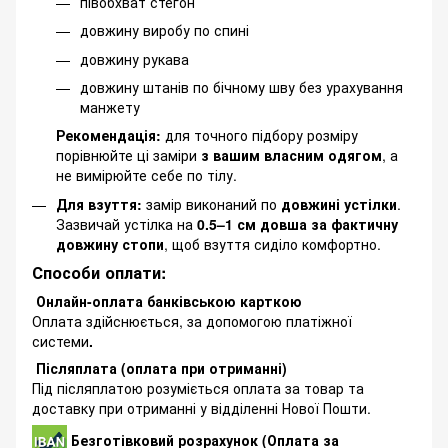
півобхват стегон
довжину виробу по спині
довжину рукава
довжину штанів по бічному шву без урахування
манжету
Рекомендація:
для точного підбору розміру
порівнюйте ці заміри
з вашим власним одягом
, а
не вимірюйте себе по тілу.
Для взуття:
замір виконаний по
довжині устілки
.
Зазвичай устілка на
0.5–1 см довша за фактичну
довжину стопи
, щоб взуття сиділо комфортно.
Способи оплати:
Онлайн-оплата банківською карткою
Оплата здійснюється, за допомогою платіжної
системи
.
Післяплата (оплата при отриманні)
Під післяплатою розуміється оплата за товар та
доставку при отриманні у відділенні Нової Пошти.
Безготівковий розрахунок (Оплата за