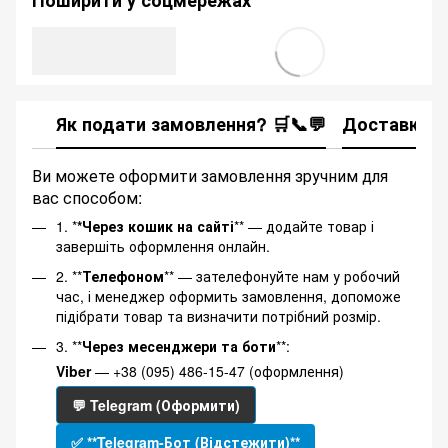
Як подати замовлення? 🛒📞💬
Доставка
Ви можете оформити замовлення зручним для
вас способом:
1. *
*Через кошик на сайті
** — додайте товар і
завершіть оформлення онлайн.
2. **
Телефоном
** — зателефонуйте нам у робочий
час, і менеджер оформить замовлення, допоможе
підібрати товар та визначити потрібний розмір.
3. **
Через месенджери та боти
**:
Viber
— +38 (095) 486-15-47 (оформлення)
💬 Telegram (Оформити)
✅ **Telegram-Бот (Відстежити)**