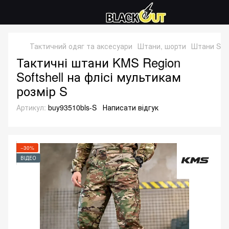
Тактичний одяг та аксесуари
Штани, шорти
Штани Soft
Тактичні штани KMS Region
Softshell на флісі мультикам
розмір S
Артикул:
buy93510bls-S
Написати відгук
−30%
ВІДЕО