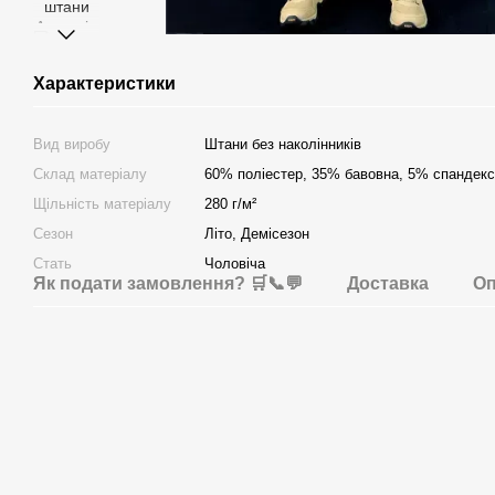
Характеристики
Вид виробу
Штани без наколінників
Склад матеріалу
60% поліестер, 35% бавовна, 5% спандекс
Щільність матеріалу
280 г/м²
Сезон
Літо, Демісезон
Стать
Чоловіча
Як подати замовлення? 🛒📞💬
Доставка
Оп