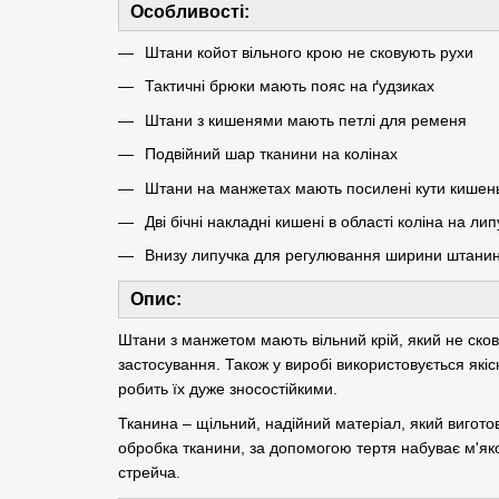
Особливості:
Штани койот вільного крою не сковують рухи
Тактичні брюки мають пояс на ґудзиках
Штани з кишенями мають петлі для ременя
Подвійний шар тканини на колінах
Штани на манжетах мають посилені кути кишень
Дві бічні накладні кишені в області коліна на ли
Внизу липучка для регулювання ширини штани
Опис:
Штани з манжетом мають вільний крій, який не ско
застосування. Також у виробі використовується які
робить їх дуже зносостійкими.
Тканина – щільний, надійний матеріал, який вигот
обробка тканини, за допомогою тертя набуває м'яко
стрейча.