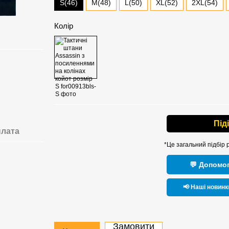
S(46)
M(48)
L(50)
XL(52)
2XL(54)
Колір
Під
лата
*Це загальний підбір 
💬 Допомог
📢 Наші новинк
Замовити