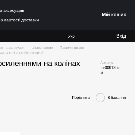
а аксесуарів
Мій кошик
р вартості доставки
Вхід
Укр
яг та аксесуари
Штани, шорти
Тактичні штани
и на колінах койот розмір S
осиленнями на колінах
Артикул
for00913bls-
S
Порівняти
В бажання