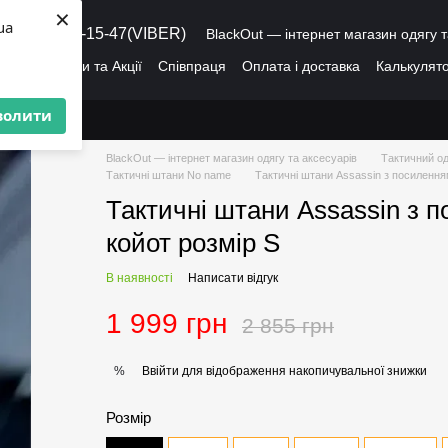
×
ua
8 (095) 486-15-47(VIBER)
BlackOut — інтернет магазин одягу т
ація
Знижки та Акції
Співпраця
Оплата і доставка
Калькулято
лог
Про нас
Угода користувача
волити
BlackOut — інтернет магазин одягу та аксесуарів
Тактичний од
Тактичні штани No name
Тактичні штани Assassin з посиленням
Тактичні штани Assassin з п
койот розмір S
В наявності
Написати відгук
1 999 грн
2 855 грн
Ввійти
для відображення накопичувальної знижки
%
Розмір