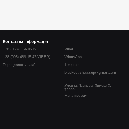
Контактна інформація
+38 (068) 119-18-19
Viber
+38 (095) 486-15-47(VIBER)
WhatsApp
Telegram
Передзвонити вам?
blackout.shop.sup@gmail.com
Україна, Львів, вул Зимова 3,
79000
Мапа проїзду