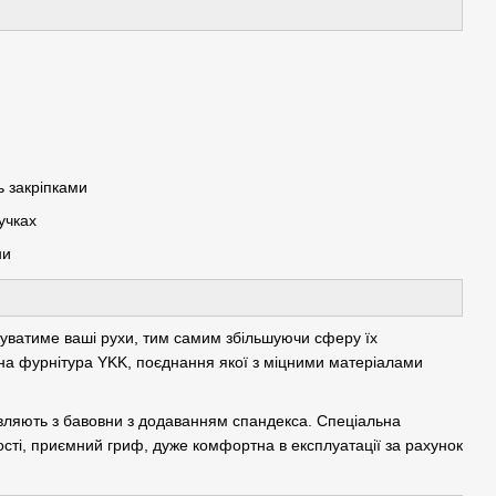
 закріпками
пучках
ни
вуватиме ваші рухи, тим самим збільшуючи сферу їх
сна фурнітура YKK, поєднання якої з міцними матеріалами
овляють з бавовни з додаванням спандекса. Спеціальна
сті, приємний гриф, дуже комфортна в експлуатації за рахунок