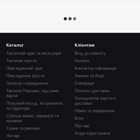
Каталог
Клієнтам
Тактичний одяг та аксесуари
Вхід до кабінету
Тактичне взуття
Каталог
Повсякденний одяг
Контактна інформація
Повсякденне взуття
Знижки та Акції
Захисне спорядження
Співпраця
Тактичні Рюкзаки, підсумки,
Оплата і доставка
баули
Калькулятор вартості
Польовий посуд, інструменти
доставки
та гідратори
Обмін та повернення
Спальні мішки, каремати та
Блог
килимки
Про нас
Сумки та рюкзаки
Угода користувача
Ліхтарі