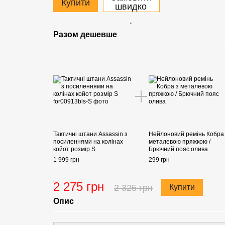
Купити
швидко
.
Разом дешевше
Тактичні штани Assassin з
Нейлоновий ремінь Кобра
посиленнями на колінах
металевою пряжкою /
койот розмір S
Брючний пояс олива
1 999 грн
299 грн
2 275 грн
2 325 грн
Купити
Опис