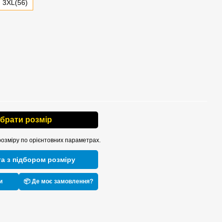
3XL(56)
ібрати розмір
розміру по орієнтовних параметрах.
а з підбором розміру
и
📦 Де моє замовлення?