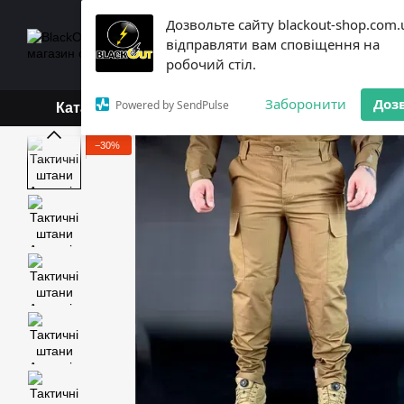
Перейти до основного контенту
Дозвольте сайту blackout-shop.com.
+38 (068) 119-18-19,
+3
відправляти вам сповіщення на
Каталог
Контактна інформ
робочий стіл.
Обмін та повернення
Б
Заборонити
Доз
Powered by SendPulse
Каталог
−30%