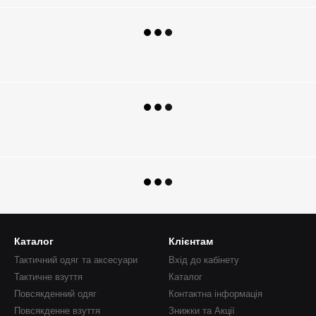
Каталог
Клієнтам
Тактичний одяг та аксесуари
Вхід до кабінету
Тактичне взуття
Каталог
Повсякденний одяг
Контактна інформація
Повсякденне взуття
Знижки та Акції