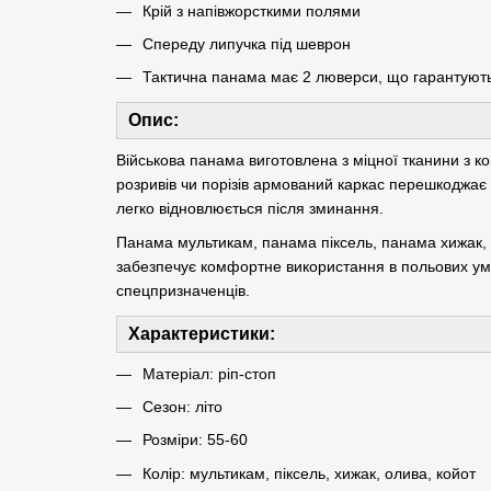
Крій з напівжорсткими полями
Спереду липучка під шеврон
Тактична панама має 2 люверси, що гарантують
Опис:
Військова панама виготовлена з міцної тканини з 
розривів чи порізів армований каркас перешкоджає
легко відновлюється після зминання.
Панама мультикам, панама піксель, панама хижак, 
забезпечує комфортне використання в польових умо
спецпризначенців.
Характеристики:
Матеріал: ріп-стоп
Сезон: літо
Розміри: 55-60
Колір: мультикам, піксель, хижак, олива, койот