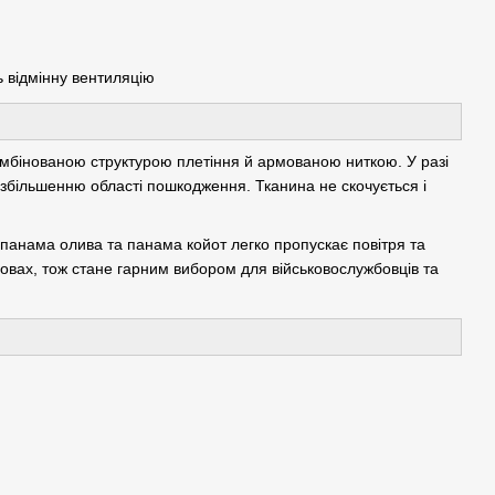
 відмінну вентиляцію
комбінованою структурою плетіння й армованою ниткою. У разі
 збільшенню області пошкодження. Тканина не скочується і
панама олива та панама койот легко пропускає повітря та
вах, тож стане гарним вибором для військовослужбовців та