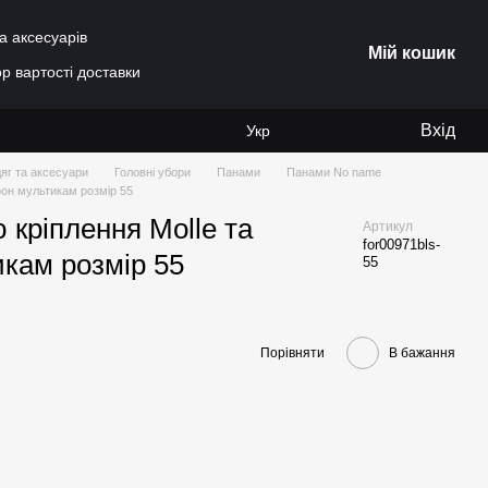
а аксесуарів
Мій кошик
р вартості доставки
Вхід
Укр
яг та аксесуари
Головні убори
Панами
Панами No name
рон мультикам розмір 55
 кріплення Molle та
Артикул
for00971bls-
кам розмір 55
55
Порівняти
В бажання