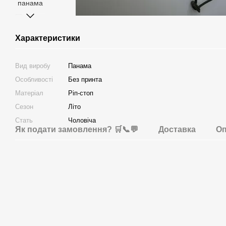
Характеристики
Вид виробу
Панама
Особливості
Без принта
Матеріал
Ріп-стоп
Сезон
Літо
Стать
Чоловіча
Як подати замовлення? 🛒📞💬
Доставка
Оп