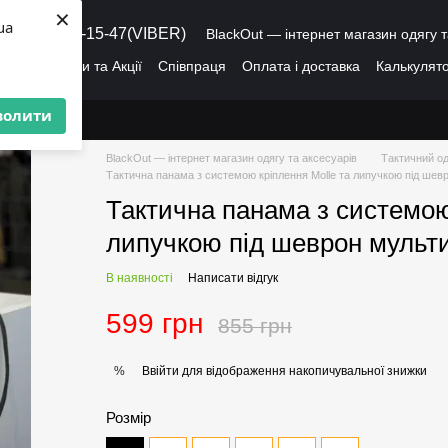
×
ua
8 (095) 486-15-47(VIBER)
BlackOut — інтернет магазин одягу т
ація
Знижки та Акції
Співпраця
Оплата і доставка
Калькулято
лог
Про нас
Угода користувача
волити
BlackOut — інтернет магазин одягу та аксесуарів
Тактичний од
Тактична панама з системою кріплення Molle та липучкою під шев
Тактична панама з системою
липучкою під шеврон мульти
В наявності
Написати відгук
599 грн
855 грн
Ввійти
для відображення накопичувальної знижки
%
Розмір