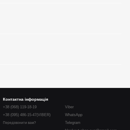
Контактна інформація
+38 (068) 119-18-19
Viber
+38 (095) 486-15-47(VIBER)
WhatsApp
Telegram
Передзвонити вам?