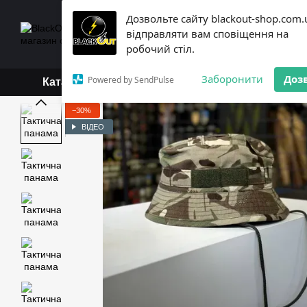
Перейти до основного контенту
Дозвольте сайту blackout-shop.com.
+38 (068) 119-18-19,
+3
відправляти вам сповіщення на
Каталог
Контактна інформ
робочий стіл.
Обмін та повернення
Б
Заборонити
Доз
Powered by SendPulse
Каталог
−30%
ВІДЕО