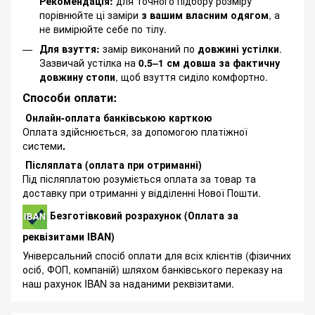
Рекомендація:
для точного підбору розміру
порівнюйте ці заміри
з вашим власним одягом
, а
не вимірюйте себе по тілу.
Для взуття:
замір виконаний по
довжині устілки
.
Зазвичай устілка на
0.5–1 см довша за фактичну
довжину стопи
, щоб взуття сиділо комфортно.
Способи оплати:
Онлайн-оплата банківською карткою
Оплата здійснюється, за допомогою платіжної
системи
.
Післяплата (оплата при отриманні)
Під післяплатою розуміється оплата за товар та
доставку при отриманні у відділенні Нової Пошти.
Безготівковий розрахунок (Оплата за
реквізитами IBAN)
Універсальний спосіб оплати для всіх клієнтів (фізичних
осіб, ФОП, компаній) шляхом банківського переказу на
наш рахунок IBAN за наданими реквізитами.