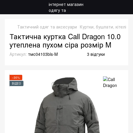
Тактичний одяг та аксесуари
Куртки, бушлати, кітелі
З
Тактична куртка Call Dragon 10.0
утеплена пухом сіра розмір M
Артикул:
тмс04103bls-M
3 відгуки
−30%
ВІДЕО