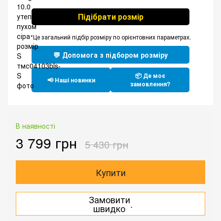
Підібрати розмір
*Це загальний підбір розміру по орієнтовних параметрах.
💬 Допомога з підбором розміру
📦 Де моє
📢 Наші новинки
замовлення?
В наявності
3 799 грн
5 430 грн
Купити
Замовити
.
швидко