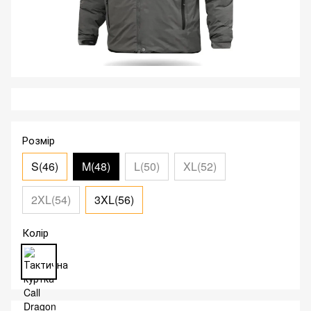
Розмір
S(46)
M(48)
L(50)
XL(52)
2XL(54)
3XL(56)
Колір