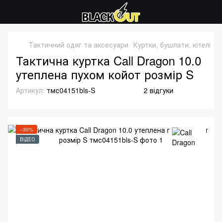
Тактичний одяг та аксесуари
Куртки, бушлати, кітелі
З
Тактична куртка Call Dragon 10.0
утеплена пухом койот розмір S
Артикул:
тмс04151bls-S
2 відгуки
−30%
ВІДЕО