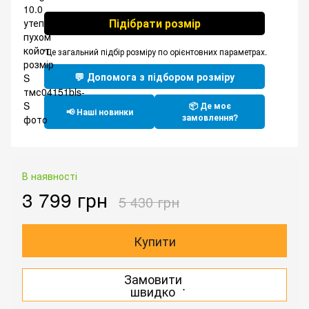
Підібрати розмір
*Це загальний підбір розміру по орієнтовних параметрах.
💬 Допомога з підбором розміру
📦 Де моє
📢 Наші новинки
замовлення?
В наявності
3 799 грн
5 430 грн
Купити
Замовити
.
швидко