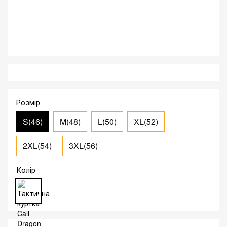
Розмір
S(46)
M(48)
L(50)
XL(52)
2XL(54)
3XL(56)
Колір