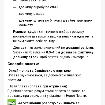
півобхват стегон
довжину виробу по спині
довжину рукава
довжину штанів по бічному шву без урахування
манжету
Рекомендація:
для точного підбору розміру
порівнюйте ці заміри
з вашим власним одягом
, а
не вимірюйте себе по тілу.
Для взуття:
замір виконаний по
довжині устілки
.
Зазвичай устілка на
0.5–1 см довша за фактичну
довжину стопи
, щоб взуття сиділо комфортно.
Способи оплати:
Онлайн-оплата банківською карткою
Оплата здійснюється, за допомогою платіжної
системи
.
Післяплата (оплата при отриманні)
Під післяплатою розуміється оплата за товар та
доставку при отриманні у відділенні Нової Пошти.
Безготівковий розрахунок (Оплата за