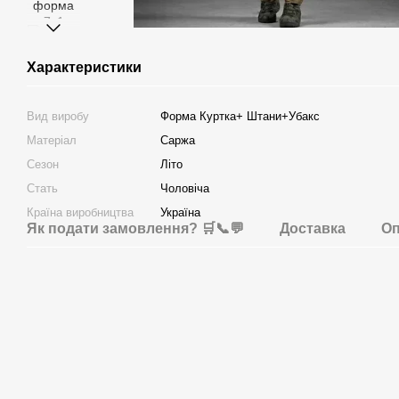
Характеристики
Вид виробу
Форма Куртка+ Штани+Убакс
Матеріал
Саржа
Сезон
Літо
Стать
Чоловіча
Країна виробництва
Україна
Як подати замовлення? 🛒📞💬
Доставка
Оп