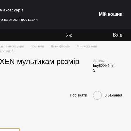
а аксесуарів
Мій кошик
р вартості доставки
Вхід
Укр
яг та аксесуари
Костюми
Літня форма
Літні костюми
 розмір S
 XEN мультикам розмір
Артикул
buy92254bls-
S
Порівняти
В бажання