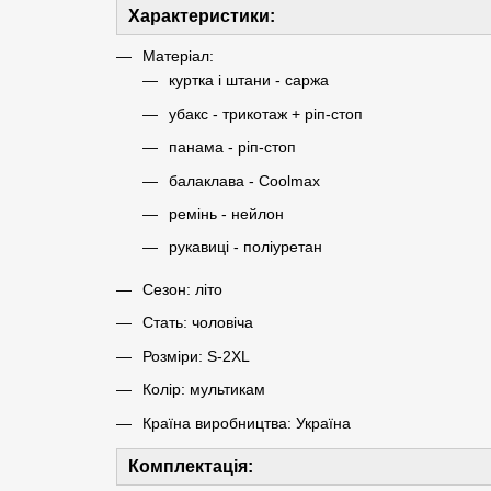
Характеристики:
Матеріал:
куртка і штани - саржа
убакс - трикотаж + ріп-стоп
панама - ріп-стоп
балаклава - Coolmax
ремінь - нейлон
рукавиці - поліуретан
Сезон: літо
Стать: чоловіча
Розміри: S-2XL
Колір: мультикам
Країна виробництва: Україна
Комплектація: