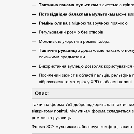
Тактична панама мультикам
з системою кріпл
Потовідвідна балаклава мультикам
може вик
Ремінь олива
з міцною та зручною пряжкою
Регульований розмір без отворів
Можливість укоротити ремінь Кобра
Тактичні рукавиці
з додатковою накаткою полі
слизькими предметами
Використання вуглецю дозволяє користуватися
Посилений захист в області пальців, рельєфна 
віброзахисного матеріалу XPD в області долоні
Опис:
Тактична форма 7в1 добре підходить для тактичних
відкритому повітрі. Мультикам форма складається з
ременя та рукавиць.
Форма ЗСУ мультикам забезпечує комфорт, захист і 