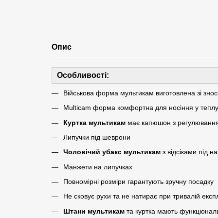
Опис
Особливості:
Військова форма мультикам виготовлена зі зносо
Multicam форма комфортна для носіння у теплу
Куртка мультикам
має капюшон з регулюванн
Липучки під шеврони
Чоловічий убакс мультикам
з відсіками під н
Манжети на липучках
Повномірні розміри гарантують зручну посадку
Не сковує рухи та не натирає при тривалій експ
Штани мультикам
та куртка мають функціональ