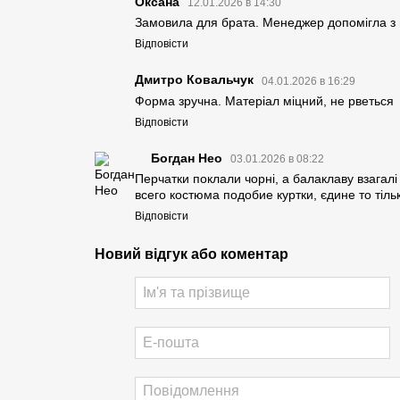
Оксана
12.01.2026 в 14:30
Замовила для брата. Менеджер допомігла з 
Відповісти
Дмитро Ковальчук
04.01.2026 в 16:29
Форма зручна. Матеріал міцний, не рветься
Відповісти
Богдан Нео
03.01.2026 в 08:22
Перчатки поклали чорні, а балаклаву взагалі 
всего костюма подобие куртки, єдине то тіль
Відповісти
Новий відгук або коментар