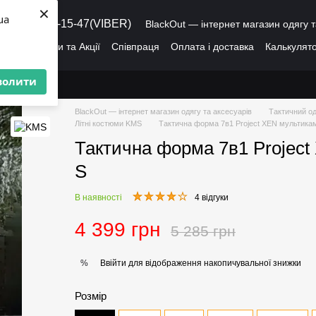
×
ua
8 (095) 486-15-47(VIBER)
BlackOut — інтернет магазин одягу т
ація
Знижки та Акції
Співпраця
Оплата і доставка
Калькулято
лог
Про нас
Угода користувача
волити
BlackOut — інтернет магазин одягу та аксесуарів
Тактичний од
Літні костюми KMS
Тактична форма 7в1 Project XEN мультикам
Тактична форма 7в1 Project
S
В наявності
4 відгуки
4 399 грн
5 285 грн
Ввійти
для відображення накопичувальної знижки
%
Розмір