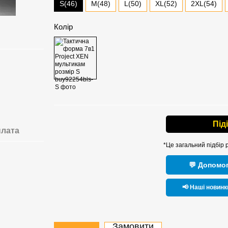
S(46)
M(48)
L(50)
XL(52)
2XL(54)
Колір
Під
лата
*Це загальний підбір 
💬 Допомог
📢 Наші новинк
Замовити