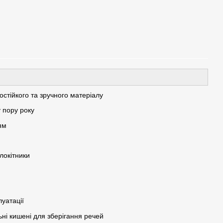
стійкого та зручного матеріалу
 пору року
ям
алокітники
луатації
ні кишені для зберігання речей