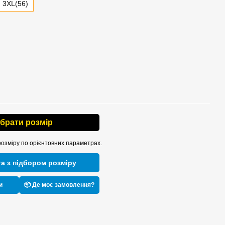
3XL(56)
ібрати розмір
розміру по орієнтовних параметрах.
а з підбором розміру
и
📦 Де моє замовлення?