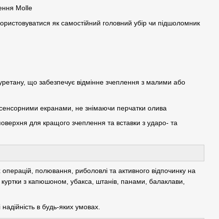
ення Molle
ористовуватися як самостійний головний убір чи підшоломник
уретану, що забезпечує відмінне зчеплення з малими або
 сенсорними екранами, не знімаючи перчатки олива
поверхня для кращого зчеплення та вставки з ударо- та
 операцій, полювання, риболовлі та активного відпочинку на
 куртки з капюшоном, убакса, штанів, панами, балаклави,
надійність в будь-яких умовах.