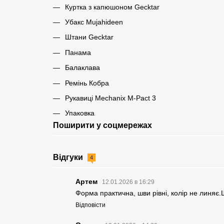
Куртка з капюшоном Gecktar
Убакс Mujahideen
Штани Gecktar
Панама
Балаклава
Ремінь Кобра
Рукавиці Mechanix M-Pact 3
Упаковка
Поширити у соцмережах
Відгуки
4
Артем
12.01.2026 в 16:29
Форма практична, шви рівні, колір не линяє
Відповісти