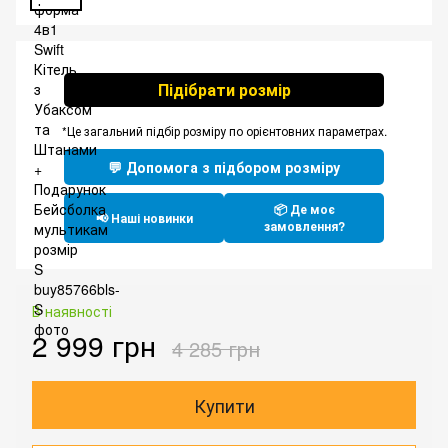
Підібрати розмір
*Це загальний підбір розміру по орієнтовних параметрах.
💬 Допомога з підбором розміру
📦 Де моє
📢 Наші новинки
замовлення?
В наявності
2 999 грн
4 285 грн
Купити