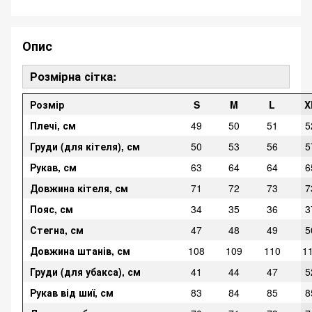
Опис
Розмірна сітка:
Розмір
S
M
L
X
Плечі, см
49
50
51
5
Груди (для кітеля), см
50
53
56
5
Рукав, см
63
64
64
6
Довжина кітеля, см
71
72
73
7
Пояс, см
34
35
36
3
Стегна, см
47
48
49
5
Довжина штанів, см
108
109
110
1
Груди (для убакса), см
41
44
47
5
Рукав від шиї, см
83
84
85
8