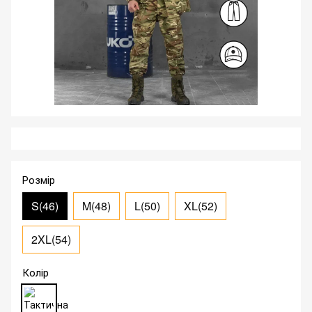
Розмір
S(46)
M(48)
L(50)
XL(52)
2XL(54)
Колір