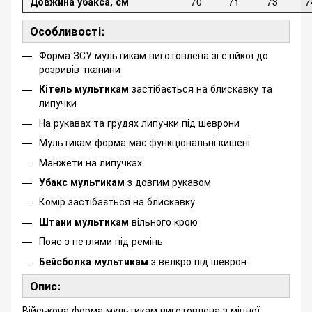
Довжина убакса, см
70
71
73
7
Особливості:
Форма ЗСУ мультикам виготовлена зі стійкої до
розривів тканини
Кітель мультикам
застібається на блискавку та
липучки
На рукавах та грудях липучки під шеврони
Мультикам форма має функціональні кишені
Манжети на липучках
Убакс мультикам
з довгим рукавом
Комір застібається на блискавку
Штани мультикам
вільного крою
Пояс з петлями під ремінь
Бейсболка мультикам
з велкро під шеврон
Опис:
Військова форма мультикам виготовлена з міцної