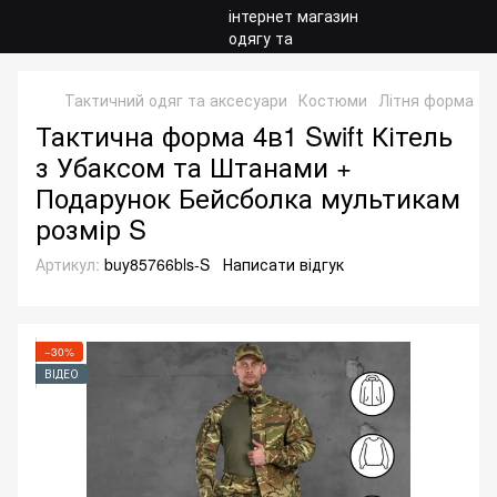
Тактичний одяг та аксесуари
Костюми
Літня форма
Ф
Тактична форма 4в1 Swift Кітель
з Убаксом та Штанами +
Подарунок Бейсболка мультикам
розмір S
Артикул:
buy85766bls-S
Написати відгук
−30%
ВІДЕО