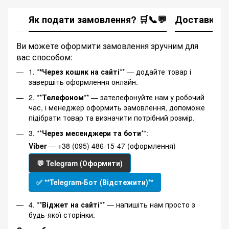
Як подати замовлення? 🛒📞💬
Доставка
Ви можете оформити замовлення зручним для
вас способом:
1. *
*Через кошик на сайті
** — додайте товар і
завершіть оформлення онлайн.
2. **
Телефоном
** — зателефонуйте нам у робочий
час, і менеджер оформить замовлення, допоможе
підібрати товар та визначити потрібний розмір.
3. **
Через месенджери та боти
**:
Viber
— +38 (095) 486-15-47 (оформлення)
💬 Telegram (Оформити)
✅ **Telegram-Бот (Відстежити)**
4. **
Віджет на сайті
** — напишіть нам просто з
будь-якої сторінки.