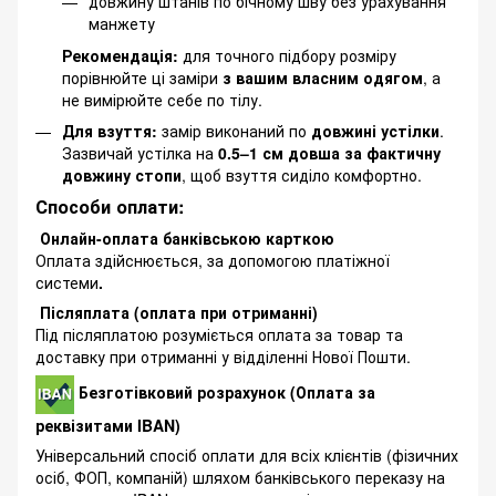
довжину штанів по бічному шву без урахування
манжету
Рекомендація:
для точного підбору розміру
порівнюйте ці заміри
з вашим власним одягом
, а
не вимірюйте себе по тілу.
Для взуття:
замір виконаний по
довжині устілки
.
Зазвичай устілка на
0.5–1 см довша за фактичну
довжину стопи
, щоб взуття сиділо комфортно.
Способи оплати:
Онлайн-оплата банківською карткою
Оплата здійснюється, за допомогою платіжної
системи
.
Післяплата (оплата при отриманні)
Під післяплатою розуміється оплата за товар та
доставку при отриманні у відділенні Нової Пошти.
Безготівковий розрахунок (Оплата за
реквізитами IBAN)
Універсальний спосіб оплати для всіх клієнтів (фізичних
осіб, ФОП, компаній) шляхом банківського переказу на