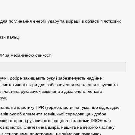
я поглинання енергії удару та вібрації в області п'ясткових
ати пальці
P за механічною стійкості
зручні, добре захищають руку і забезпечують надійне
 синтетичної шкіри для забезпечення зчеплення з рукою та
я частина рукавичок виконана з дихаючого, легкого
рук.
панелі з пластику TPR (термопластична гума, що відповідає
дарів рук об елементи зовнішньої середовища - добре
Нижня сторона рукавичок оснащена вставками D3O® для
ткових кісток. Синтетична шкіра, нашита на верхню частину
и з сенсорними пристроями, не знімаючи рукавичок.