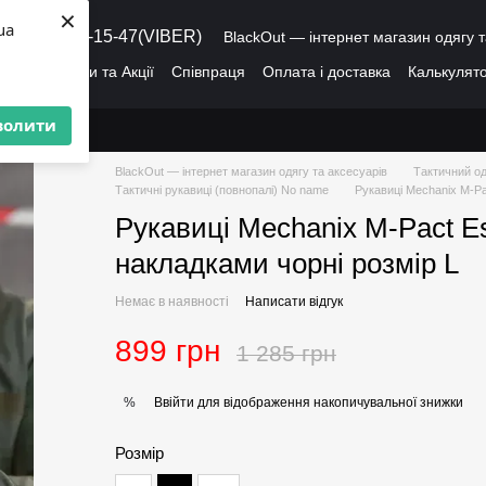
×
ua
8 (095) 486-15-47(VIBER)
BlackOut — інтернет магазин одягу т
ація
Знижки та Акції
Співпраця
Оплата і доставка
Калькулято
лог
Про нас
Угода користувача
волити
BlackOut — інтернет магазин одягу та аксесуарів
Тактичний од
Тактичні рукавиці (повнопалі) No name
Рукавиці Mechanix M-Pac
Рукавиці Mechanix M-Pact Es
накладками чорні розмір L
Немає в наявності
Написати відгук
899 грн
1 285 грн
Ввійти
для відображення накопичувальної знижки
%
Розмір