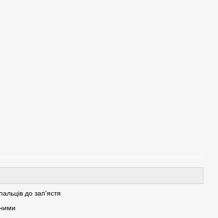
пальців до зап'ястя
тними