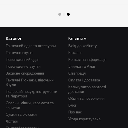
Каталог
Клієнтам
Тактичний одяг та аксесуари
Вхід до кабінету
Тактичне взуття
Каталог
Повсякденний одяг
Контактна інформація
Повсякденне взуття
Знижки та Акції
Захисне спорядження
Співпраця
Тактичні Рюкзаки, підсумки,
Оплата і доставка
баули
Калькулятор вартості
Польовий посуд, інструменти
доставки
та гідратори
Обмін та повернення
Спальні мішки, каремати та
Блог
килимки
Про нас
Сумки та рюкзаки
Угода користувача
Ліхтарі