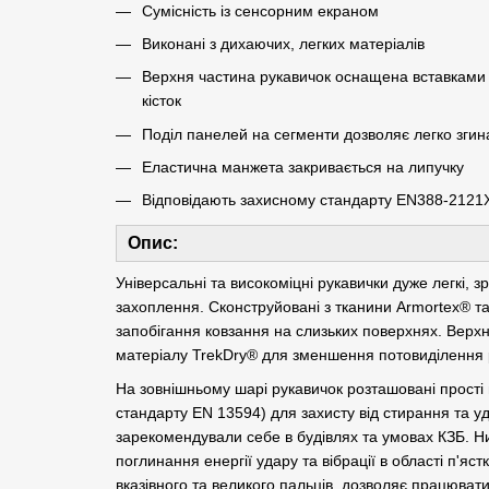
Сумісність із сенсорним екраном
Виконані з дихаючих, легких матеріалів
Верхня частина рукавичок оснащена вставками дл
кісток
Поділ панелей на сегменти дозволяє легко згин
Еластична манжета закривається на липучку
Відповідають захисному стандарту EN388-2121X
Опис:
Універсальні та високоміцні рукавички дуже легкі, 
захоплення. Сконструйовані з тканини Armortex® та
запобігання ковзання на слизьких поверхнях. Верхн
матеріалу TrekDry® для зменшення потовиділення 
На зовнішньому шарі рукавичок розташовані прості 
стандарту EN 13594) для захисту від стирання та у
зарекомендували себе в будівлях та умовах КЗБ. 
поглинання енергії удару та вібрації в області п'яс
вказівного та великого пальців, дозволяє працюват