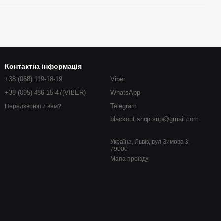
Контактна інформація
+38 (068) 119-18-19
Viber
+38 (095) 486-15-47(VIBER)
WhatsApp
Telegram
Передзвонити вам?
blackout.shop.sup@gmail.com
Україна, Львів, вул Зимова 3,
79000
Мапа проїзду