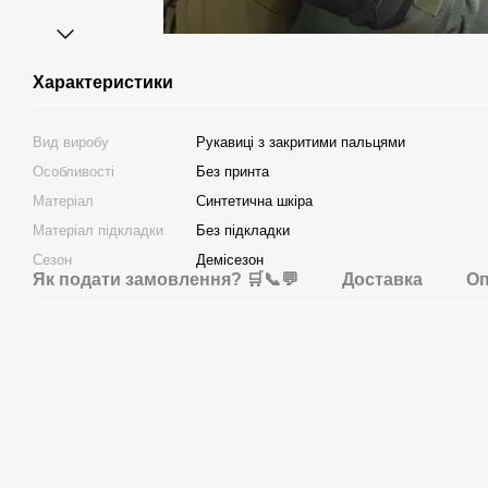
Характеристики
Вид виробу
Рукавиці з закритими пальцями
Особливості
Без принта
Матеріал
Синтетична шкіра
Матеріал підкладки
Без підкладки
Сезон
Демісезон
Як подати замовлення? 🛒📞💬
Доставка
Оп