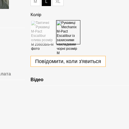
L
M
XL
Колір
Повідомити, коли з'явиться
лата
Відео