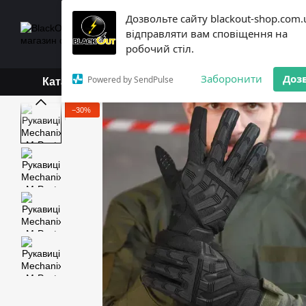
Перейти до основного контенту
Дозвольте сайту blackout-shop.com.
+38 (068) 119-18-19,
+3
відправляти вам сповіщення на
Каталог
Контактна інформ
робочий стіл.
Обмін та повернення
Б
Заборонити
Доз
Powered by SendPulse
Каталог
−30%