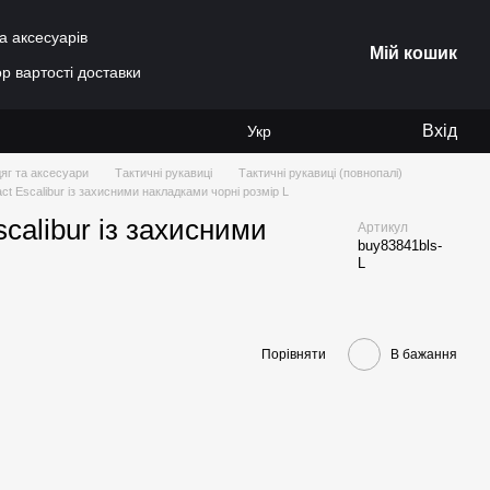
а аксесуарів
Мій кошик
р вартості доставки
Вхід
Укр
яг та аксесуари
Тактичні рукавиці
Тактичні рукавиці (повнопалі)
t Escalibur із захисними накладками чорні розмір L
calibur із захисними
Артикул
buy83841bls-
L
Порівняти
В бажання