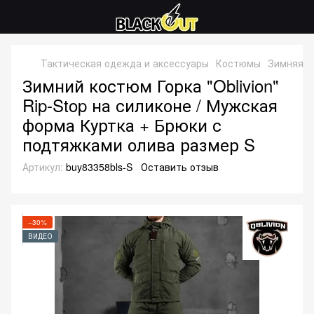
Тактическая одежда и аксессуары
Костюмы
Зимняя 
Зимний костюм Горка "Oblivion"
Rip-Stop на силиконе / Мужская
форма Куртка + Брюки с
подтяжками олива размер S
Артикул:
buy83358bls-S
Оставить отзыв
−30%
ВИДЕО