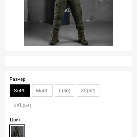
Размер
S(46)
M(48)
L(50)
XL(52)
2XL(54)
Цвет