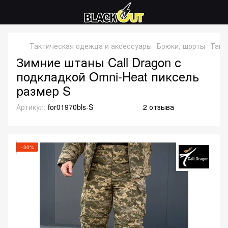
Тактическая одежда и аксессуары
Брюки, шорты
Такт
Зимние штаны Call Dragon с
подкладкой Omni-Heat пиксель
размер S
Артикул:
for01970bls-S
2 отзыва
−30%