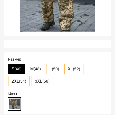
Размер
S(46)
M(48)
L(50)
XL(52)
2XL(54)
3XL(56)
Цвет