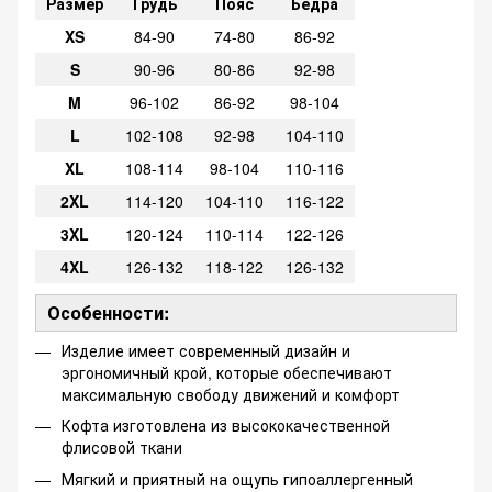
Размер
Грудь
Пояс
Бедра
XS
84-90
74-80
86-92
S
90-96
80-86
92-98
M
96-102
86-92
98-104
L
102-108
92-98
104-110
XL
108-114
98-104
110-116
2XL
114-120
104-110
116-122
3XL
120-124
110-114
122-126
4XL
126-132
118-122
126-132
Особенности:
Изделие имеет современный дизайн и
эргономичный крой, которые обеспечивают
максимальную свободу движений и комфорт
Кофта изготовлена из высококачественной
флисовой ткани
Мягкий и приятный на ощупь гипоаллергенный