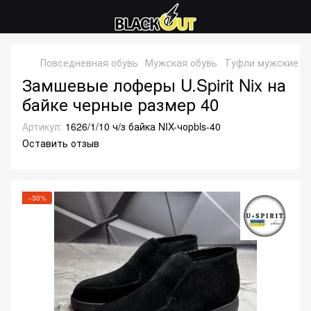
Повседневная обувь
Мужская обувь
Туфли мужские
Т
Замшевые лоферы U.Spirit Nix на
байке черные размер 40
Артикул:
1626/1/10 ч/з байка NIX-чорbls-40
Оставить отзыв
−30%