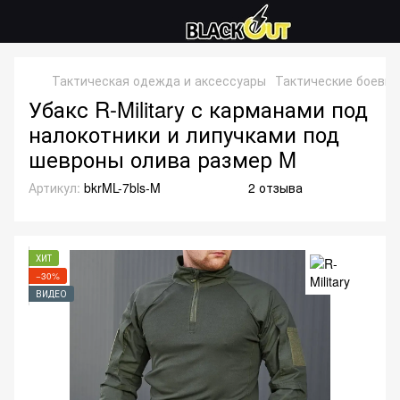
Тактическая одежда и аксессуары
Тактические боевые
Убакс R-Military с карманами под
налокотники и липучками под
шевроны олива размер M
Артикул:
bkrML-7bls-M
2 отзыва
ХИТ
−30%
ВИДЕО