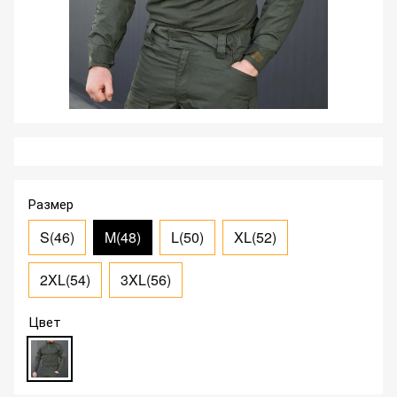
Размер
S(46)
M(48)
L(50)
XL(52)
2XL(54)
3XL(56)
Цвет