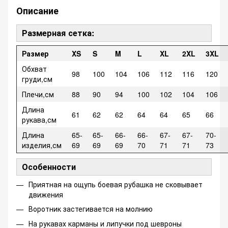
Описание
Размерная сетка:
Размер
XS
S
M
L
XL
2XL
3XL
Обхват
98
100
104
106
112
116
120
груди,см
Плечи,см
88
90
94
100
102
104
106
Длина
61
62
62
64
64
65
66
рукава,см
Длина
65-
65-
66-
66-
67-
67-
70-
изделия,см
69
69
69
70
71
71
73
Особенности
Приятная на ощупь боевая рубашка не сковывает
движения
Воротник застегивается на молнию
На рукавах карманы и липучки под шевроны