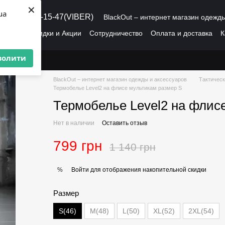
×
ua
8 (095) 486-15-47(VIBER)
BlackOut – интернет магазин одежд
рмация
Скидки и Акции
Сотрудничество
Оплата и доставка
К
О нас
Пользовательское соглашение
волити
BlackOut – интернет магазин одежды и аксессуаров
Тактическ
Термобелье Level2 на флисе мультикам размер S
Термобелье Level2 на флис
Нет в наличии
Оставить отзыв
799 грн
1 140 грн
Войти
для отображения накопительной скидки
%
Размер
S(46)
M(48)
L(50)
XL(52)
2XL(54)