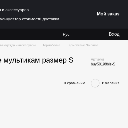
ы и аксессуаров
Мой заказ
алькулятор стоимости доставки
Вход
Рус
ая одежда и аксессуары
Термобелье
Термобелье No name
е мультикам размер S
Артикул
buy50198bls-S
К сравнению
В желания