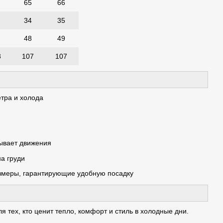
65
66
34
35
48
49
3
107
107
тра и холода
ывает движения
а груди
змеры, гарантирующие удобную посадку
 тех, кто ценит тепло, комфорт и стиль в холодные дни.