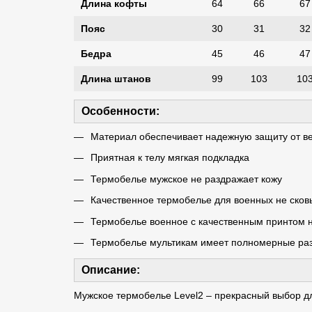
Длина кофты
64
66
67
Пояс
30
31
32
Бедра
45
46
47
Длина штанов
99
103
10
Особенности:
Материал обеспечивает надежную защиту от ве
Приятная к телу мягкая подкладка
Термобелье мужское не раздражает кожу
Качественное термобелье для военных не сков
Термобелье военное с качественным принтом н
Термобелье мультикам имеет полномерные ра
Описание:
Мужское термобелье Level2 – прекрасный выбор для