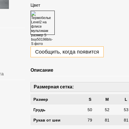
Цвет
Сообщить, когда появится
Описание
та
Размерная сетка:
Размер
S
M
L
Грудь
50
52
53
Рукав от шеи
79
81
81