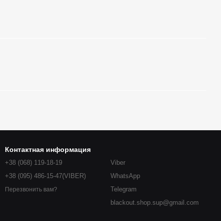
Контактная информация
+38 (068) 119-18-19
Viber
+38 (095) 486-15-47(VIBER)
WhatsApp
Telegram
Перезвонить вам?
blackout.shop.sup@gmail.com