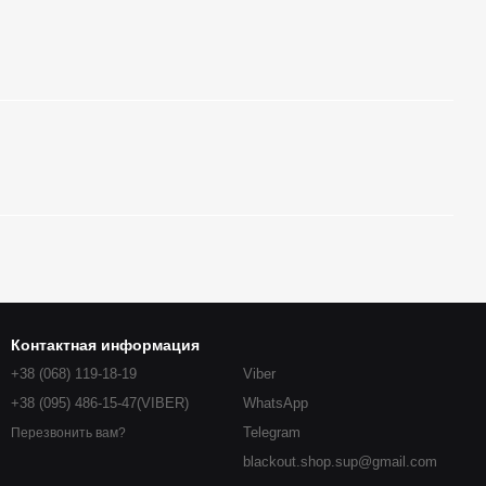
Контактная информация
+38 (068) 119-18-19
Viber
+38 (095) 486-15-47(VIBER)
WhatsApp
Telegram
Перезвонить вам?
blackout.shop.sup@gmail.com