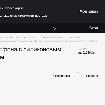
ы и аксессуаров
Мой заказ
алькулятор стоимости доставки
Вход
Рус
ие Рюкзаки, подсумки, баулы
Сумки и подсумки
Подсумки
Тактический чехол для смартфона с силиконовым креплением олива 17х11х3 см
ртфона с силиконовым
Артикул
buy91256bls
см
К сравнению
В желания