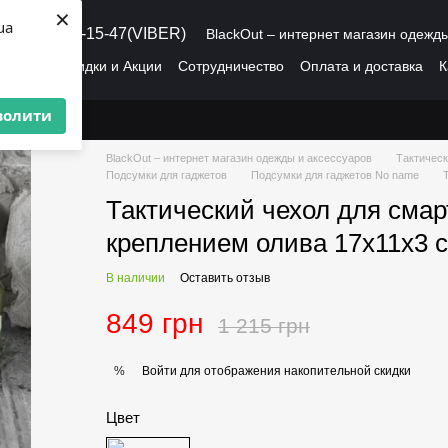
×
ua
8 (095) 486-15-47(VIBER)
BlackOut – интернет магазин одежд
рмация
Скидки и Акции
Сотрудничество
Оплата и доставка
К
О нас
Пользовательское соглашение
волити
BlackOut – интернет магазин одежды и аксессуаров
Тактическ
Подсумки для гаджетов
Подсумки для гаджетов No name
Тактический чехол для сма
креплением олива 17х11х3 
В наличии
Оставить отзыв
849 грн
1 215 грн
Войти
для отображения накопительной скидки
%
Цвет