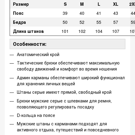
Размер
S
M
L
XL
2X
Пояс
39
40
41
43
4
Бедра
50
52
55
57
5
Длина штанов
101
102
104
107
10
Особенности:
Анатомический крой
Тактические брюки обеспечивают максимальную
свободу движений и комфорт во время ношения
Админ карманы обеспечивают широкий функционал
для хранения личных вещей
Штаны серые имеют прямой, свободный крой
Брюки мужские серые с шлевками для ремня,
позволяющего регулировать посадку
D-кольца на поясе
Мужские штаны с карманами подходят для
активного отдыха, путешествий и повседневного