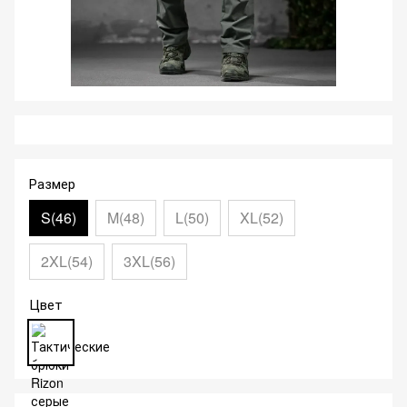
Размер
S(46)
M(48)
L(50)
XL(52)
2XL(54)
3XL(56)
Цвет