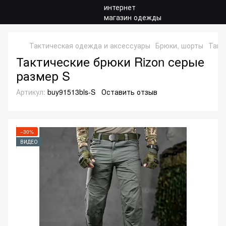
Тактическая одежда и аксессуары
Брюки, шорты
Такт
Тактические брюки Rizon серые
размер S
Артикул:
buy91513bls-S
Оставить отзыв
−30%
ВИДЕО