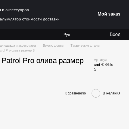
ы и аксессуаров
Мой заказ
алькулятор стоимости доставки
Вход
Рус
ая одежда и аксессуары
Брюки, шорты
Тактические штаны
rol Pro олива размер S
Patrol Pro олива размер
Артикул
cmt7078bls-
S
К сравнению
В желания