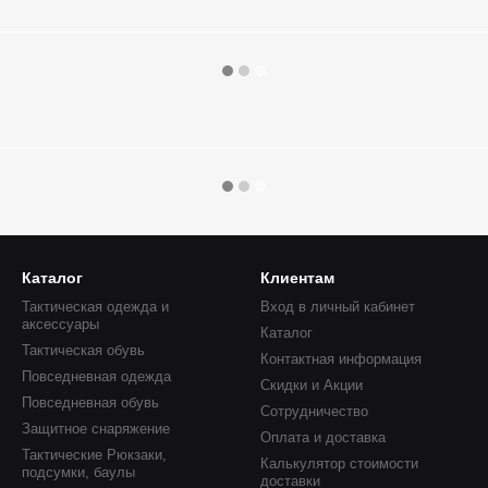
Каталог
Клиентам
Тактическая одежда и
Вход в личный кабинет
аксессуары
Каталог
Тактическая обувь
Контактная информация
Повседневная одежда
Скидки и Акции
Повседневная обувь
Сотрудничество
Защитное снаряжение
Оплата и доставка
Тактические Рюкзаки,
Калькулятор стоимости
подсумки, баулы
доставки