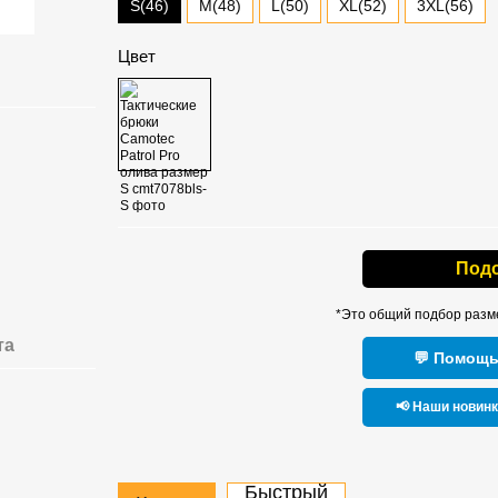
S(46)
M(48)
L(50)
XL(52)
3XL(56)
Цвет
Под
*Это общий подбор разм
та
💬 Помощь
📢 Наши новин
Быстрый