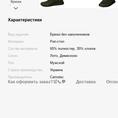
Характеристики
Вид изделия
Брюки без наколенников
Материал
Рип-стоп
Состав материала
65% полиэстер, 35% хлопок
Сезон
Лето, Демисезон
Пол
Мужской
Страна производства
Украина
Производитель
Camotec
Как оформить заказ?🛒📞💬
Доставка
Опла