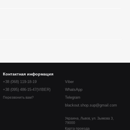
Контактная информация
+38 (068) 119-18-19
Viber
+38 (095) 486-15-47(VIBER)
WhatsApp
Telegram
Перезвонить вам?
blackout.shop.sup@gmail.com
Украина, Львов, ул. Зымова 3,
79000
Карта проезда