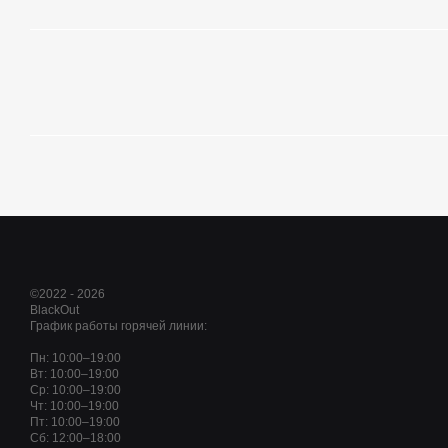
©2022 - 2026
BlackOut
График работы горячей линии:
Пн: 10:00–19:00
Вт: 10:00–19:00
Ср: 10:00–19:00
Чт: 10:00–19:00
Пт: 10:00–19:00
Сб: 12:00–18:00