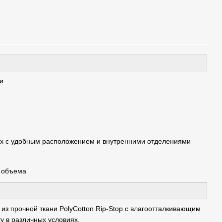
и
ах с удобным расположением и внутренними отделениями
и объема
 из прочной ткани PolyCotton Rip-Stop с влагоотталкивающим
у в различных условиях.