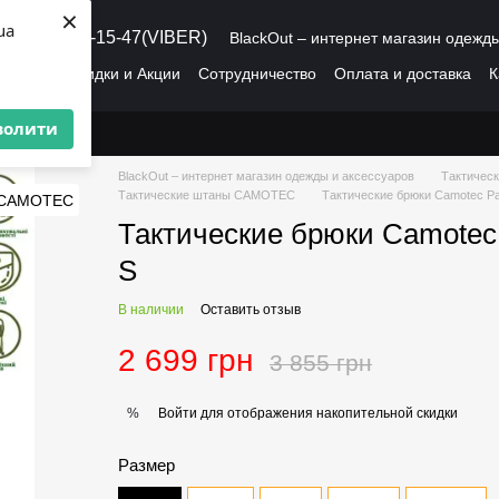
×
ua
8 (095) 486-15-47(VIBER)
BlackOut – интернет магазин одежд
рмация
Скидки и Акции
Сотрудничество
Оплата и доставка
К
О нас
Пользовательское соглашение
волити
BlackOut – интернет магазин одежды и аксессуаров
Тактическ
Тактические штаны CAMOTEC
Тактические брюки Camotec Pat
Тактические брюки Camotec 
S
В наличии
Оставить отзыв
2 699 грн
3 855 грн
Войти
для отображения накопительной скидки
%
Размер