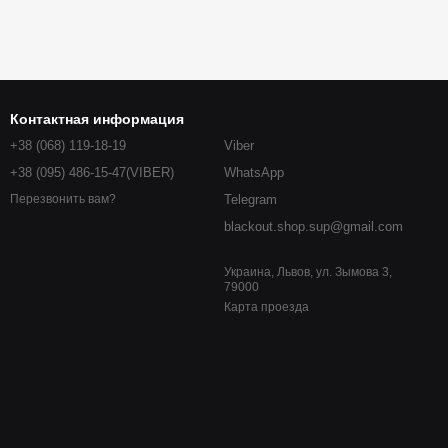
Контактная информация
+38 (068) 119-18-19
Viber
+38 (095) 486-15-47(VIBER)
WhatsApp
Telegram
Перезвонить вам?
blackout.shop.sup@gmail.com
Украина, Львов, ул. Зымова 3,
79000
Карта проезда