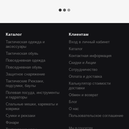
Каталог
Клиентам
Тактическая одежда и
Вход в личный кабинет
аксессуары
Каталог
Тактическая обувь
Контактная информация
Повседневная одежда
Скидки и Акции
Повседневная обувь
Сотрудничество
Защитное снаряжение
Оплата и доставка
Тактические Рюкзаки,
Калькулятор стоимости
подсумки, баулы
доставки
Полевая посуда, инструменты
Обмен и возврат
и гидраторы
Блог
Спальные мешки, карематы и
коврики
О нас
Сумки и рюкзаки
Пользовательское соглашение
Фонари
Мы в соцсетях