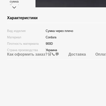
Характеристики
Вид изделия
Сумка через плечо
Материал
Cordura
Плотность материала
900D
Страна производства
Украина
Как оформить заказ?🛒📞💬
Доставка
Опла