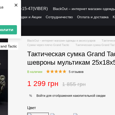
×
ua
8 (095) 486-15-47(VIBER)
BlackOut – интернет магазин одежд
рмация
Скидки и Акции
Сотрудничество
Оплата и доставка
К
О нас
Пользовательское соглашение
волити
BlackOut – интернет магазин одежды и аксессуаров
Тактическ
Сумки через плечо Grand Tactic
Тактическая сумка Grand Tac
Тактическая сумка Grand Tac
шевроны мультикам 25x18x
В наличии
5 отзывов
1 299 грн
1 855 грн
Войти
для отображения накопительной скидки
%
Цвет