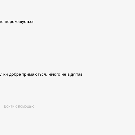
 не перекошується
чки добре тримаються, нічого не відлітає
Войти с помощью