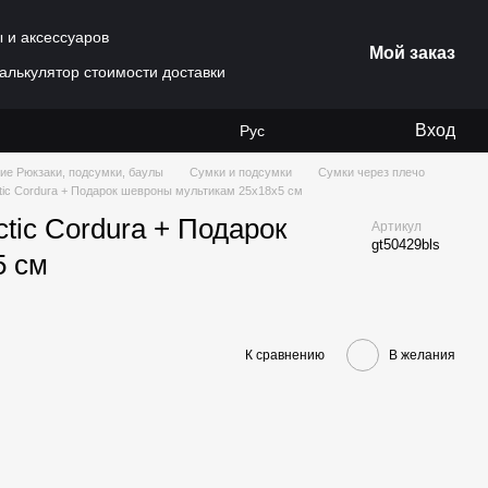
ы и аксессуаров
Мой заказ
алькулятор стоимости доставки
Вход
Рус
ие Рюкзаки, подсумки, баулы
Сумки и подсумки
Сумки через плечо
tic Cordura + Подарок шевроны мультикам 25x18x5 см
tic Cordura + Подарок
Артикул
gt50429bls
5 см
К сравнению
В желания