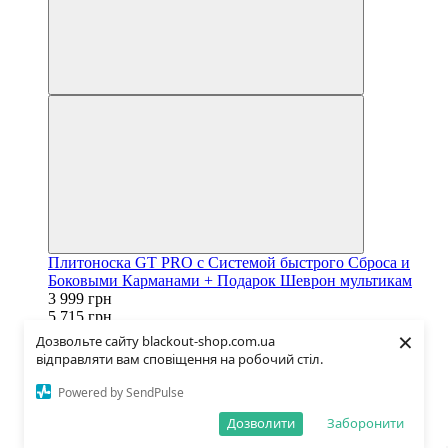
Плитоноска GT PRO с Системой быстрого Сброса и
Боковыми Карманами + Подарок Шеврон мультикам
3 999 грн
5 715 грн
×
В наличии
Дозвольте сайту blackout-shop.com.ua
Купить
відправляти вам сповіщення на робочий стіл.
Powered by SendPulse
Дозволити
Заборонити
−30%
Видео